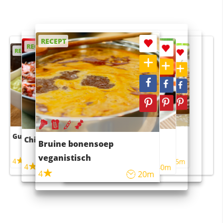
RECEPT
RECEPT
RECEPT
RECEPT
RECEPT
Guacamole
Pruimentaart met kaneel
Chili con carne
Sushi rijstsalade
Bruine bonensoep
maaltijdsalade
veganistisch
4
4
5m
55m
4
4
45m
40m
4
20m