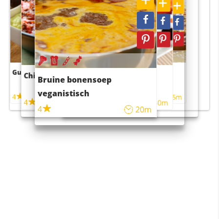
Guacamole
Pruimentaart met kaneel
Chili con carne
Sushi rijstsalade
Bruine bonensoep
maaltijdsalade
veganistisch
4
4
5m
55m
4
4
45m
40m
4
20m