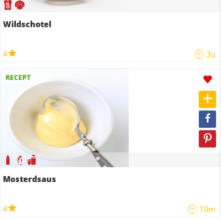
Wildschotel
4
3u
RECEPT
Mosterdsaus
4
10m