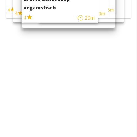
maaltijdsalade
veganistisch
4
4
5m
55m
4
4
45m
40m
4
20m