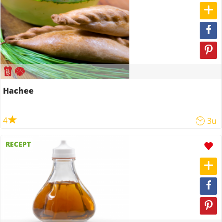
Hachee
4
3u
RECEPT