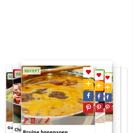
RECEPT
RECEPT
RECEPT
RECEPT
RECEPT
Guacamole
Pruimentaart met kaneel
Chili con carne
Sushi rijstsalade
Bruine bonensoep