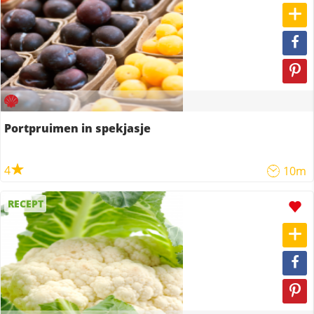
Portpruimen in spekjasje
4
10m
RECEPT