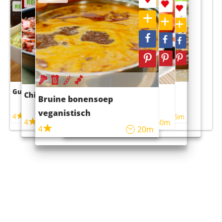
RECEPT
RECEPT
RECEPT
RECEPT
Guacamole
Pruimentaart met kaneel
Chili con carne
Sushi rijstsalade
Bruine bonensoep
maaltijdsalade
veganistisch
4
4
5m
55m
4
4
45m
40m
4
20m