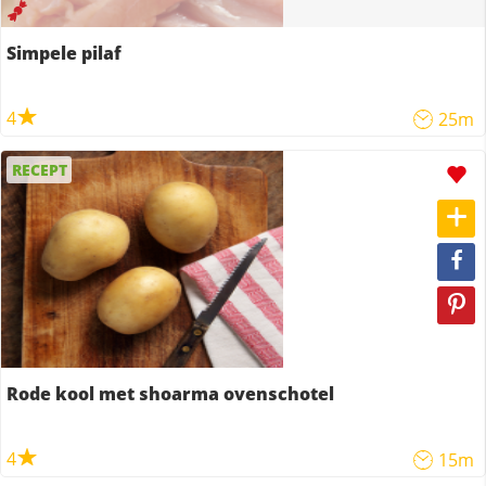
Simpele pilaf
4
25m
RECEPT
Rode kool met shoarma ovenschotel
4
15m