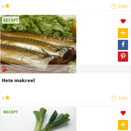
4
20m
RECEPT
Hete makreel
4
10m
RECEPT