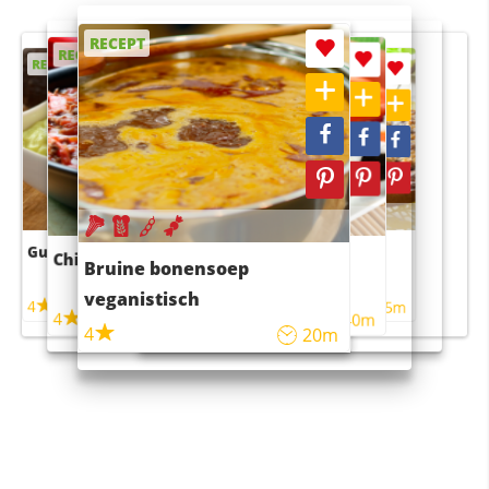
RECEPT
RECEPT
RECEPT
RECEPT
RECEPT
Guacamole
Pruimentaart met kaneel
Chili con carne
Sushi rijstsalade
Bruine bonensoep
maaltijdsalade
veganistisch
4
4
5m
55m
4
4
45m
40m
4
20m