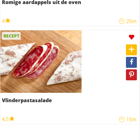
Romige aardappels uit de oven
4
25m
RECEPT
Vlinderpastasalade
4,5
15m