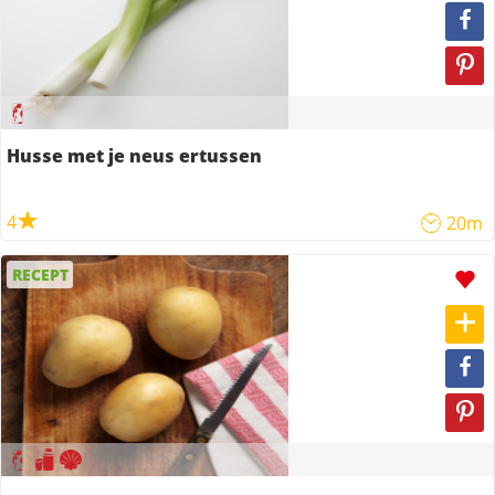
Husse met je neus ertussen
4
20m
RECEPT