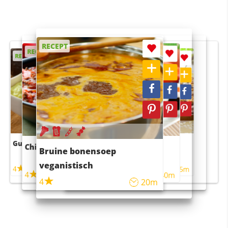
RECEPT
RECEPT
RECEPT
RECEPT
RECEPT
Guacamole
Pruimentaart met kaneel
Chili con carne
Sushi rijstsalade
Bruine bonensoep
maaltijdsalade
veganistisch
4
4
5m
55m
4
4
45m
40m
4
20m