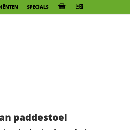
DIËNTEN
SPECIALS
an paddestoel