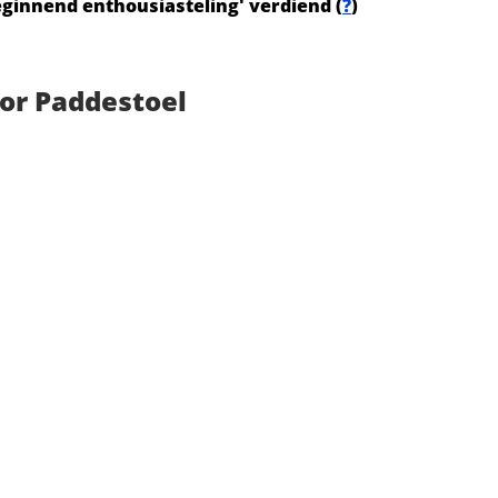
Beginnend enthousiasteling' verdiend (
?
)
or Paddestoel