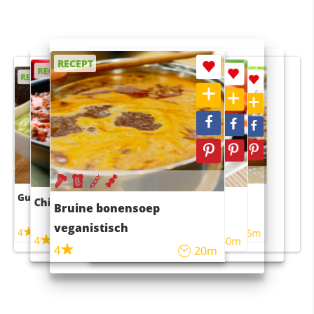
RECEPT
RECEPT
RECEPT
RECEPT
RECEPT
Guacamole
Pruimentaart met kaneel
Chili con carne
Sushi rijstsalade
Bruine bonensoep
maaltijdsalade
veganistisch
4
4
5m
55m
4
4
45m
40m
4
20m