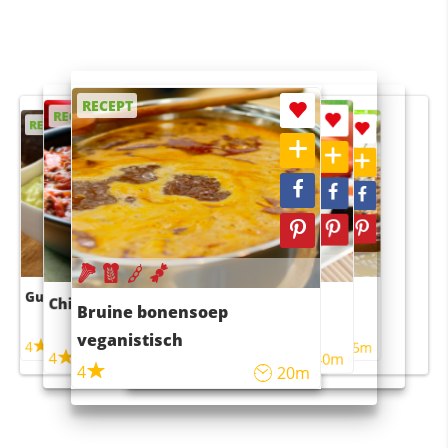
RECEPT
RECEPT
RECEPT
RECEPT
RECEPT
Guacamole
Pruimentaart met kaneel
Chili con carne
Sushi rijstsalade
Bruine bonensoep
maaltijdsalade
veganistisch
4
4
5m
55m
4
4
45m
40m
4
20m