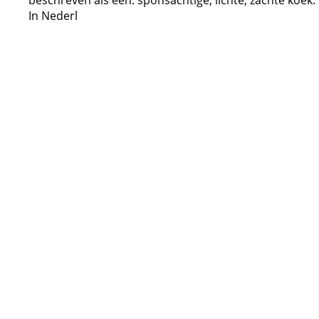
beschreven als een: sponsachtige, lichte, zachte koek.
In Nederl