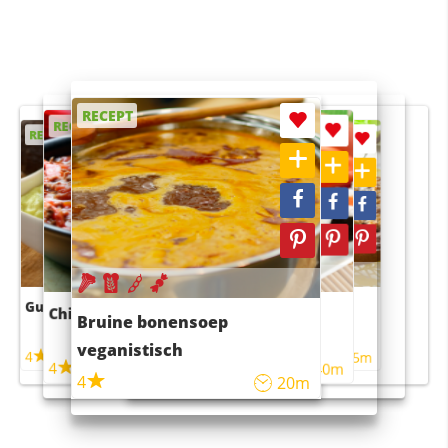
RECEPT
RECEPT
RECEPT
RECEPT
RECEPT
Guacamole
Pruimentaart met kaneel
Chili con carne
Sushi rijstsalade
Bruine bonensoep
maaltijdsalade
veganistisch
4
4
5m
55m
4
4
45m
40m
4
20m