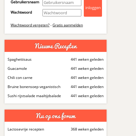
Gebruikersnaam
Wachtwoord
Wachtwoord vergeten?
-
Gratis aanmelden
Nieuwe Recepten
Spaghettisaus
441 weken geleden
Guacamole
441 weken geleden
Chili con carne
441 weken geleden
Bruine bonensoep veganistisch
441 weken geleden
Sushi rijstsalade maaltijdsalade
441 weken geleden
Nu op ons forum
Lactosevrije recepten
368 weken geleden