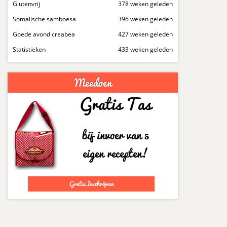
Glutenvrij
378 weken geleden
Somalische samboesa
396 weken geleden
Goede avond creabea
427 weken geleden
Statistieken
433 weken geleden
Meedoen
Gratis Tas
bij invoer van 5
eigen recepten!
Gratis Inschrijven