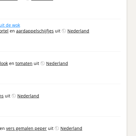
uit de wok
rtel
en
aardappelschijfjes
uit
Nederland
look
en
tomaten
uit
Nederland
ns
uit
Nederland
en
vers gemalen peper
uit
Nederland