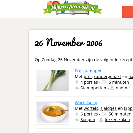
26 November 2006
Op Zondag 26 November zijn de volgende recept
Preistamppot
Met
prei
,
rundergehakt
en
a
4 porties -
5 minuten
Stamppotten
-
nadine
Wortelsoep
Met
wortels
,
sjalotjes
en
kipp
6 porties -
50 minuten
Soepen
-
lekker_koken