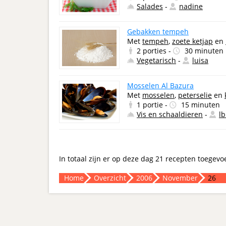
Salades
-
nadine
Gebakken tempeh
Met
tempeh
,
zoete ketjap
en
2 porties -
30 minuten
Vegetarisch
-
luisa
Mosselen Al Bazura
Met
mosselen
,
peterselie
en
1 portie -
15 minuten
Vis en schaaldieren
-
l
In totaal zijn er op deze dag 21 recepten toegevo
Home
Overzicht
2006
November
26
- Advertentie -