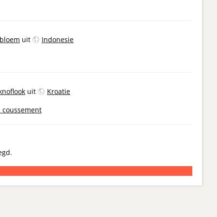
bloem
uit
Indonesie
knoflook
uit
Kroatie
b_coussement
egd.