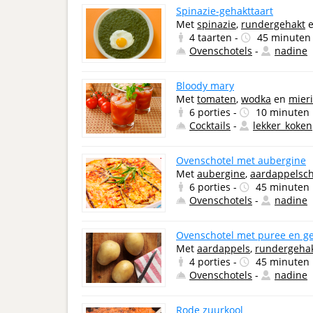
Spinazie-gehakttaart
Met
spinazie
,
rundergehakt
4 taarten -
45 minuten
Ovenschotels
-
nadine
Bloody mary
Met
tomaten
,
wodka
en
mieri
6 porties -
10 minuten
Cocktails
-
lekker_koken
Ovenschotel met aubergine
Met
aubergine
,
aardappelschi
6 porties -
45 minuten
Ovenschotels
-
nadine
Ovenschotel met puree en g
Met
aardappels
,
rundergeha
4 porties -
45 minuten
Ovenschotels
-
nadine
Rode zuurkool