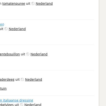
n
tomatenpuree
uit
Nederland
en)
uit
Nederland
entebouillon
uit
Nederland
aderdeeg
uit
Nederland
tuin
n italiaanse dressing
ekelvlees
uit
Nederland