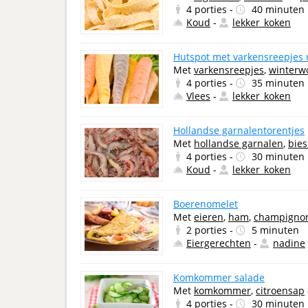
4 porties -
40 minuten
Koud
-
lekker_koken
Hutspot met varkensreepjes 
Met
varkensreepjes
,
winterwo
4 porties -
35 minuten
Vlees
-
lekker_koken
Hollandse garnalentorentjes
Met
hollandse garnalen
,
bies
4 porties -
30 minuten
Koud
-
lekker_koken
Boerenomelet
Met
eieren
,
ham
,
champigno
2 porties -
5 minuten
Eiergerechten
-
nadine
Komkommer salade
Met
komkommer
,
citroensap
4 porties -
30 minuten