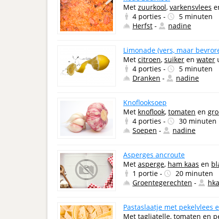
Met
zuurkool
,
varkensvlees
e
4 porties -
5 minuten
Herfst
-
nadine
Limonade (vers, maar bevror
Met
citroen
,
suiker
en
water
4 porties -
5 minuten
Dranken
-
nadine
Knoflooksoep
Met
knoflook
,
tomaten
en
gro
4 porties -
30 minuten
Soepen
-
nadine
Asperges ancroute
Met
asperge
,
ham kaas
en
bl
1 portie -
20 minuten
Groentegerechten
-
hka
Pastaslaatje met pekelvlees e
Met
tagliatelle
,
tomaten
en
p