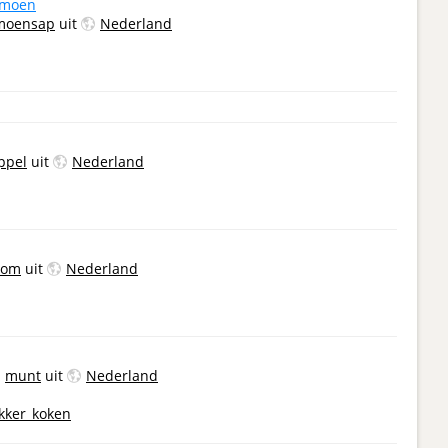
imoen
imoensap
uit
Nederland
ppel
uit
Nederland
oom
uit
Nederland
n
munt
uit
Nederland
ekker_koken