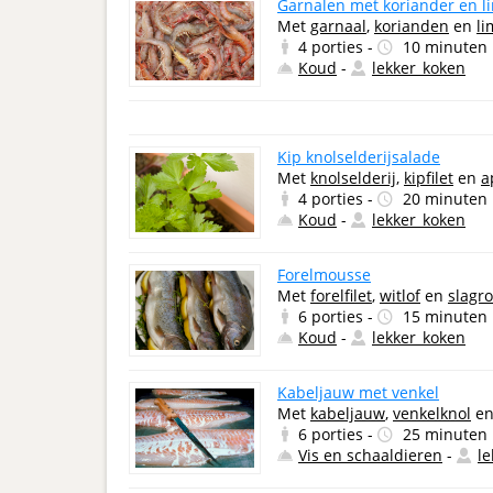
Garnalen met koriander en l
Met
garnaal
,
korianden
en
l
4 porties -
10 minuten
Koud
-
lekker_koken
Kip knolselderijsalade
Met
knolselderij
,
kipfilet
en
a
4 porties -
20 minuten
Koud
-
lekker_koken
Forelmousse
Met
forelfilet
,
witlof
en
slagr
6 porties -
15 minuten
Koud
-
lekker_koken
Kabeljauw met venkel
Met
kabeljauw
,
venkelknol
e
6 porties -
25 minuten
Vis en schaaldieren
-
l