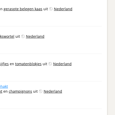
en
geraspte belegen kaas
uit
Nederland
kswortel
uit
Nederland
jfjes
en
tomatenblokjes
uit
Nederland
ehakt
kt
en
champignons
uit
Nederland