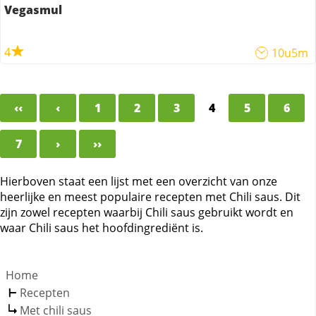
Vegasmul
4
10u5m
‹‹
‹
1
2
3
4
5
6
7
›
››
Hierboven staat een lijst met een overzicht van onze
heerlijke en meest populaire recepten met Chili saus. Dit
zijn zowel recepten waarbij Chili saus gebruikt wordt en
waar Chili saus het hoofdingrediënt is.
Home
Recepten
Met chili saus