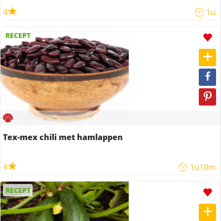
4
1u
RECEPT
Tex-mex chili met hamlappen
4
1u10m
RECEPT