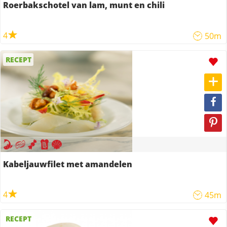
Roerbakschotel van lam, munt en chili
4
50m
RECEPT
Kabeljauwfilet met amandelen
4
45m
RECEPT