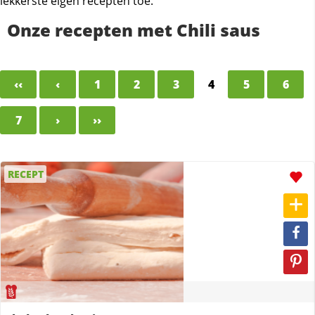
lekkerste eigen recepten toe.
Onze recepten met Chili saus
‹‹
‹
1
2
3
4
5
6
7
›
››
RECEPT