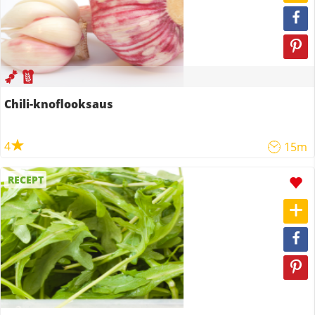
Chili-knoflooksaus
4
15m
RECEPT