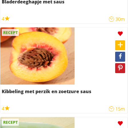
Bladerdeeghapje met saus
4
30m
RECEPT
Kibbeling met perzik en zoetzure saus
4
15m
RECEPT