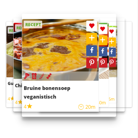
RECEPT
RECEPT
RECEPT
RECEPT
RECEPT
Guacamole
Pruimentaart met kaneel
Chili con carne
Sushi rijstsalade
Bruine bonensoep
maaltijdsalade
veganistisch
4
4
5m
55m
4
4
45m
40m
4
20m