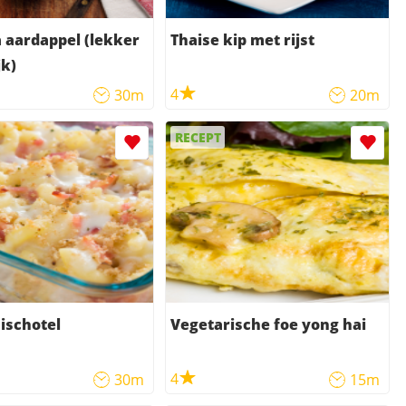
 aardappel (lekker
Thaise kip met rijst
k)
4
30m
20m
RECEPT
ischotel
Vegetarische foe yong hai
4
30m
15m