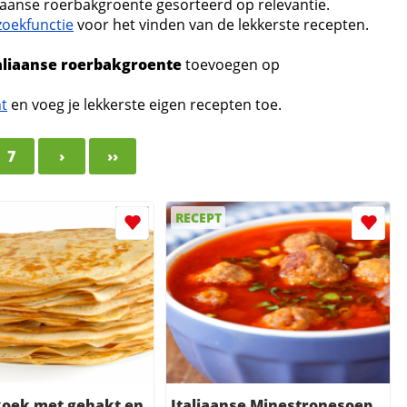
liaanse roerbakgroente gesorteerd op relevantie.
zoekfunctie
voor het vinden van de lekkerste recepten.
aliaanse roerbakgroente
toevoegen op
nt
en voeg je lekkerste eigen recepten toe.
7
›
››
RECEPT
oek met gehakt en
Italiaanse Minestronesoep