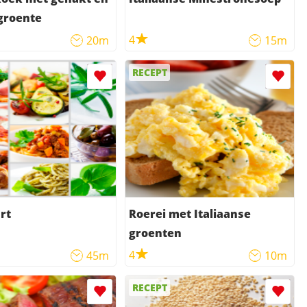
groente
4
20m
15m
RECEPT
rt
Roerei met Italiaanse
groenten
4
45m
10m
RECEPT