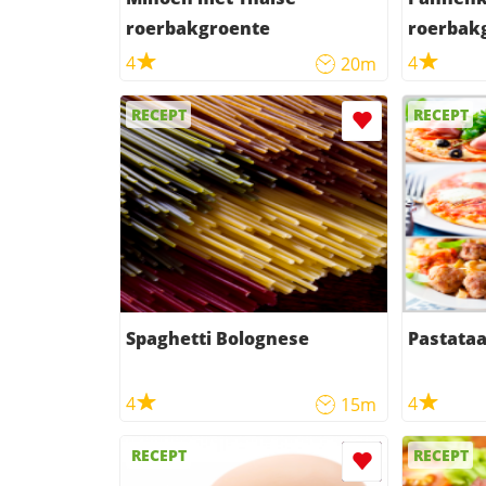
roerbakgroente
roerbak
4
4
20m
RECEPT
RECEPT
Spaghetti Bolognese
Pastataa
4
4
15m
RECEPT
RECEPT