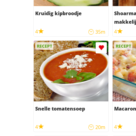
Kruidig kipbroodje
Shoarma
makkelij
4
4
35m
RECEPT
RECEPT
Snelle tomatensoep
Macaron
4
4
20m