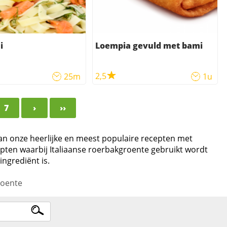
i
Loempia gevuld met bami
2,5
25m
1u
7
›
››
van onze heerlijke en meest populaire recepten met
cepten waarbij Italiaanse roerbakgroente gebruikt wordt
ngrediënt is.
roente