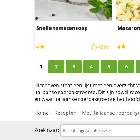
Snelle tomatensoep
Macaron
4
4
45m
1
2
3
4
5
6
Hierboven staat een lijst met een overzicht 
Italiaanse roerbakgroente. Dit zijn zowel re
en waar Italiaanse roerbakgroente het hoofdi
Home
Recepten
Met italiaanse roerbakg
Zoek naar: