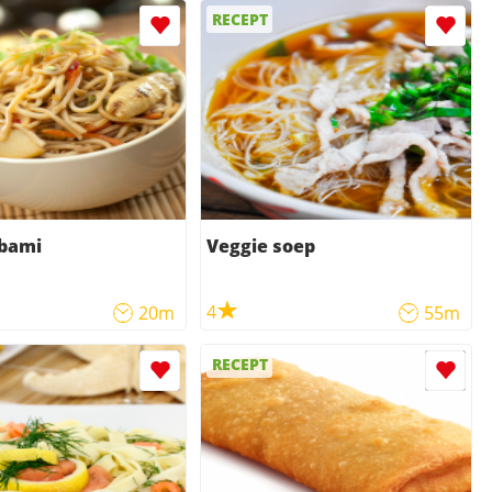
RECEPT
 bami
Veggie soep
4
20m
55m
RECEPT