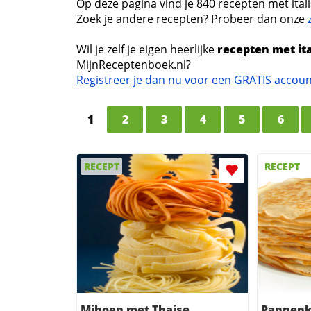
Op deze pagina vind je 840 recepten met ita
Zoek je andere recepten? Probeer dan onze
Wil je zelf je eigen heerlijke
recepten met it
MijnReceptenboek.nl?
Registreer je dan nu voor een GRATIS accou
1
2
3
4
5
6
RECEPT
RECEPT
Mihoen met Thaise
Pannenk