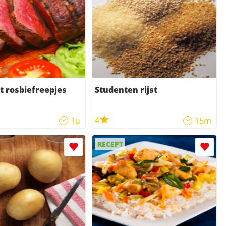
 rosbiefreepjes
Studenten rijst
4
1u
15m
RECEPT