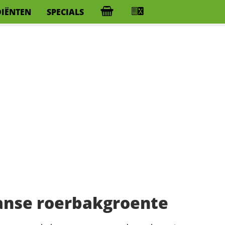
DIËNTEN
SPECIALS
anse roerbakgroente