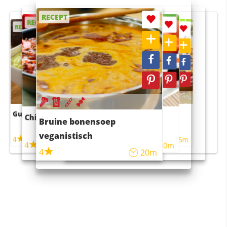
RECEPT
RECEPT
RECEPT
RECEPT
RECEPT
Guacamole
Pruimentaart met kaneel
Chili con carne
Sushi rijstsalade
Bruine bonensoep
maaltijdsalade
veganistisch
4
4
5m
55m
4
4
45m
40m
4
20m