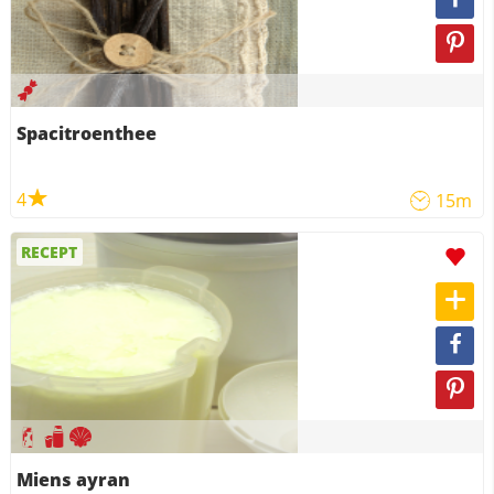
Spacitroenthee
4
15m
RECEPT
Miens ayran