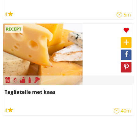
4
5m
RECEPT
Tagliatelle met kaas
4
40m