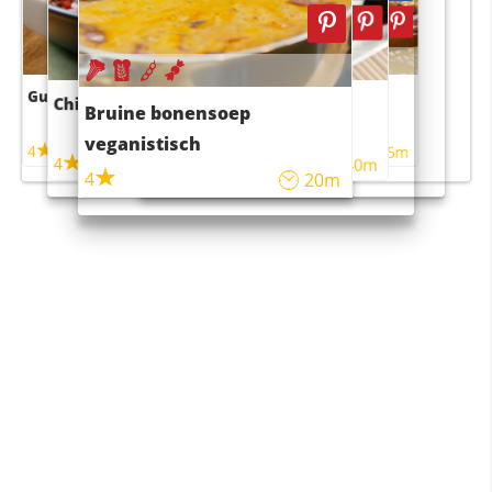
Guacamole
Pruimentaart met kaneel
Chili con carne
Sushi rijstsalade
Bruine bonensoep
maaltijdsalade
veganistisch
4
4
5m
55m
4
4
45m
40m
4
20m