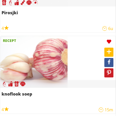
Pirosjki
4
6u
RECEPT
knoflook soep
4
15m