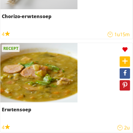
Chorizo-erwtensoep
4
1u15m
RECEPT
Erwtensoep
4
2u