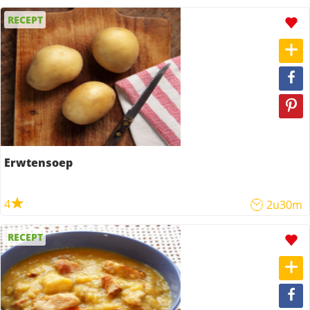
RECEPT
Erwtensoep
4
2u30m
RECEPT