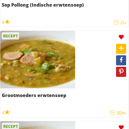
Sop Pollong (Indische erwtensoep)
4
2u
RECEPT
Grootmoeders erwtensoep
4
30m
RECEPT