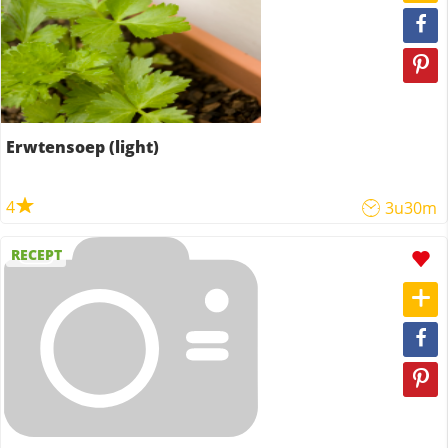
Erwtensoep (light)
4
3u30m
RECEPT