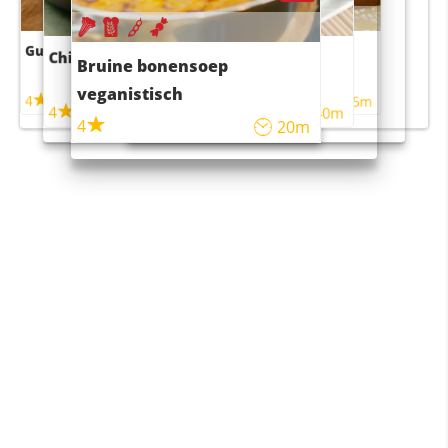
Guacamole
Pruimentaart met kaneel
Chili con carne
Sushi rijstsalade
Bruine bonensoep
maaltijdsalade
veganistisch
4
4
5m
55m
4
4
45m
40m
4
20m