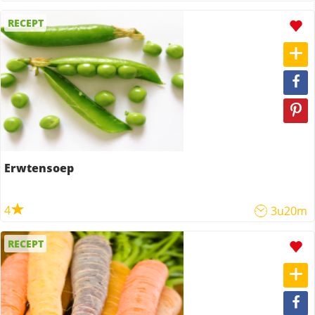
RECEPT
Erwtensoep
4
3u20m
RECEPT