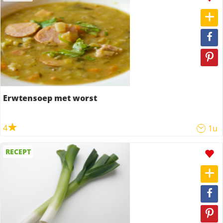
Erwtensoep met worst
4
1u
RECEPT