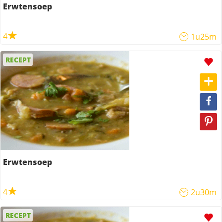
Erwtensoep
4
1u25m
RECEPT
Erwtensoep
4
2u30m
RECEPT