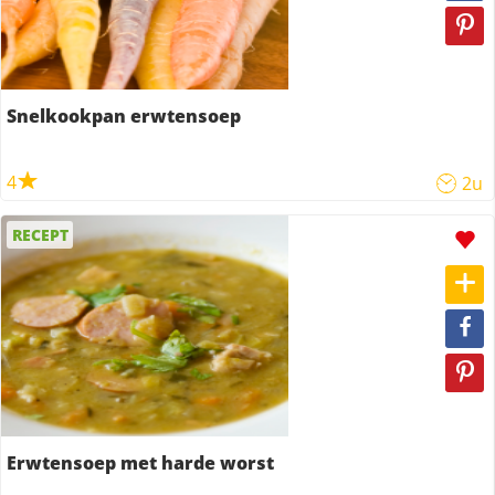
Snelkookpan erwtensoep
4
2u
RECEPT
Erwtensoep met harde worst