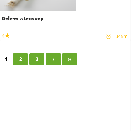
Gele-erwtensoep
4
1u45m
1
2
3
›
››