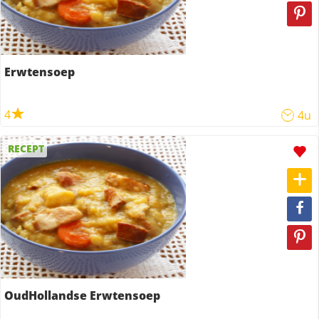
Erwtensoep
4
4u
RECEPT
OudHollandse Erwtensoep