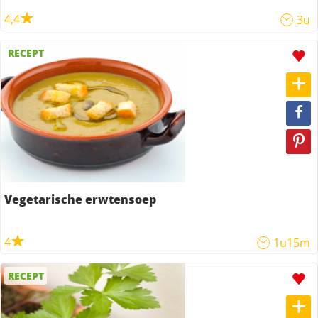
4,4
3u
RECEPT
Vegetarische erwtensoep
4
1u15m
RECEPT