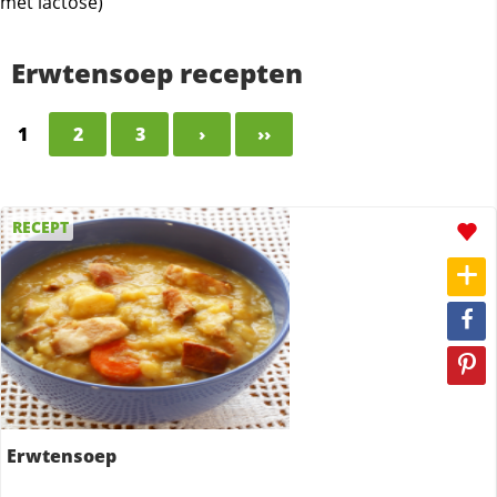
met lactose)
Erwtensoep recepten
1
2
3
›
››
RECEPT
Erwtensoep