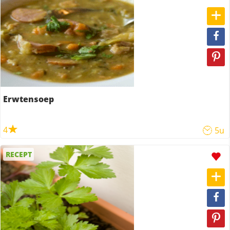
Erwtensoep
4
5u
RECEPT