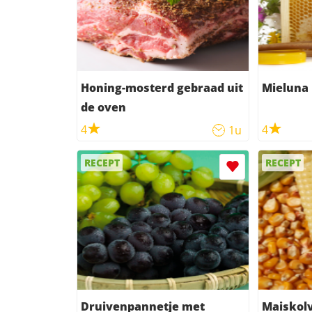
Honing-mosterd gebraad uit
Mieluna
de oven
4
4
1u
RECEPT
RECEPT
Druivenpannetje met
Maiskol