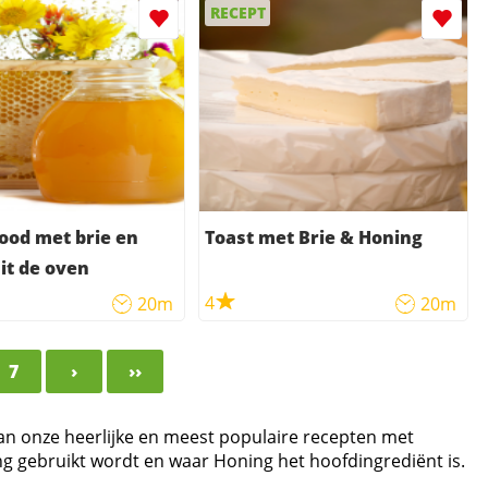
RECEPT
ood met brie en
Toast met Brie & Honing
it de oven
4
20m
20m
7
›
››
van onze heerlijke en meest populaire recepten met
ng gebruikt wordt en waar Honing het hoofdingrediënt is.