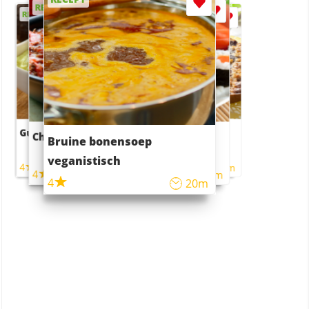
RECEPT
RECEPT
RECEPT
RECEPT
Guacamole
Pruimentaart met kaneel
Chili con carne
Sushi rijstsalade
Bruine bonensoep
maaltijdsalade
veganistisch
4
4
5m
55m
4
4
45m
40m
4
20m