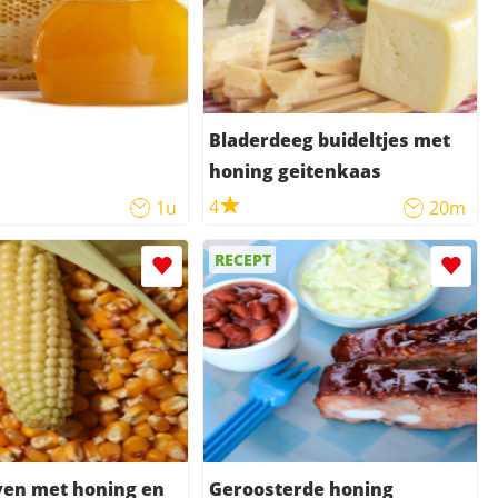
Bladerdeeg buideltjes met
honing geitenkaas
4
1u
20m
RECEPT
ven met honing en
Geroosterde honing