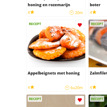
honing en rozemarijn
boter
4
4
20m
RECEPT
RECEPT
Appelbeignets met honing
Zalmfile
4
4
6u20m
RECEPT
RECEPT