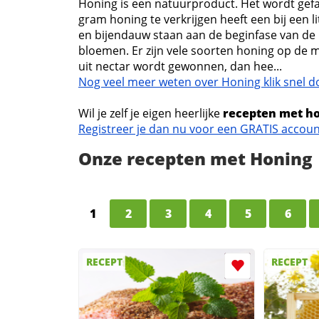
Honing is een natuurproduct. Het wordt gef
gram honing te verkrijgen heeft een bij een l
en bijendauw staan aan de beginfase van de h
bloemen. Er zijn vele soorten honing op de 
uit nectar wordt gewonnen, dan hee...
Nog veel meer weten over Honing klik snel d
Wil je zelf je eigen heerlijke
recepten met h
Registreer je dan nu voor een GRATIS accou
Onze recepten met Honing
1
2
3
4
5
6
RECEPT
RECEPT