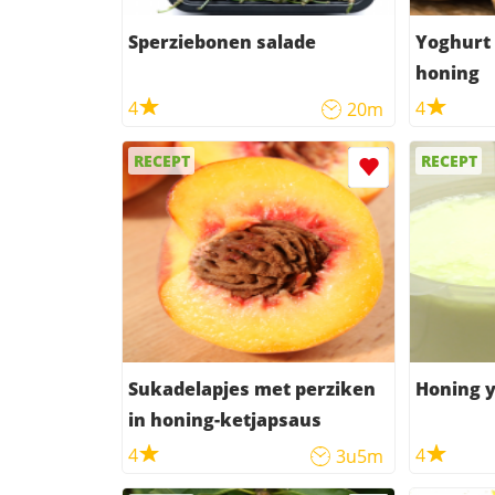
Sperziebonen salade
Yoghurt
honing
4
4
20m
RECEPT
RECEPT
Sukadelapjes met perziken
Honing y
in honing-ketjapsaus
4
4
3u5m