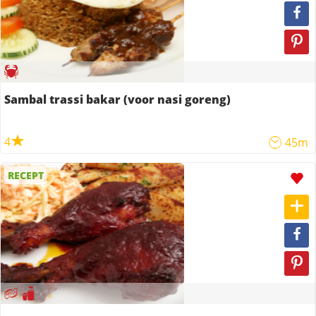
Sambal trassi bakar (voor nasi goreng)
4
45m
RECEPT