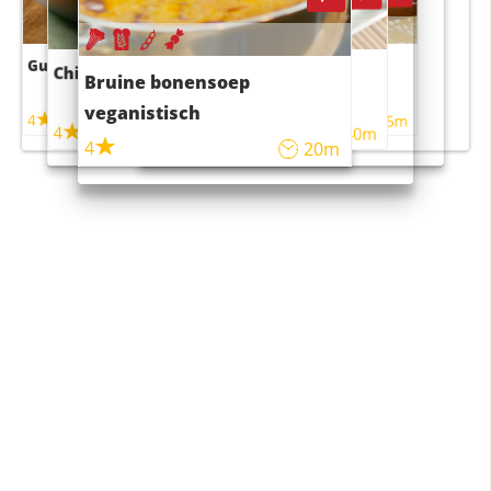
Guacamole
Pruimentaart met kaneel
Chili con carne
Sushi rijstsalade
Bruine bonensoep
maaltijdsalade
veganistisch
4
4
5m
55m
4
4
45m
40m
4
20m