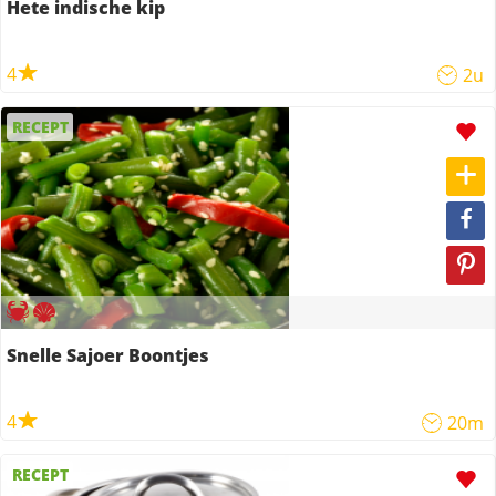
Hete indische kip
4
2u
RECEPT
Snelle Sajoer Boontjes
4
20m
RECEPT