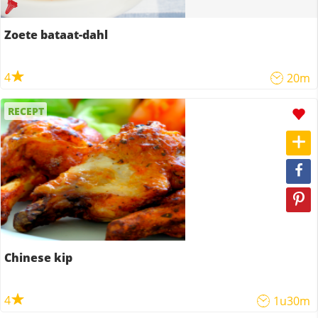
Zoete bataat-dahl
4
20m
RECEPT
Chinese kip
4
1u30m