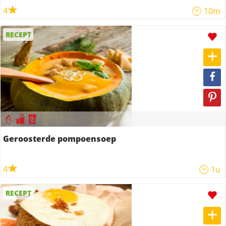
4
10m
RECEPT
Geroosterde pompoensoep
4
1u
RECEPT