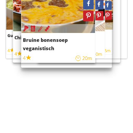
Guacamole
Pruimentaart met kaneel
Chili con carne
Sushi rijstsalade
Bruine bonensoep
maaltijdsalade
veganistisch
4
4
5m
55m
4
4
45m
40m
4
20m