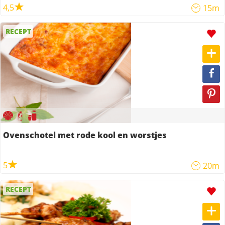
4,5
15m
RECEPT
Ovenschotel met rode kool en worstjes
5
20m
RECEPT