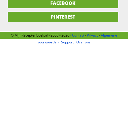
FACEBOOK
PINTEREST
© MijnReceptenboek.nl - 2005 - 2020 ·
Contact
·
Privacy
·
Algemene
voorwaarden
·
Support
·
Over ons