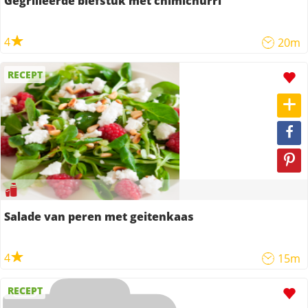
Gegrilleerde biefstuk met chimichurri
4
20m
RECEPT
Salade van peren met geitenkaas
4
15m
RECEPT