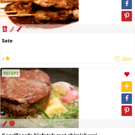
Sate
4
20m
RECEPT