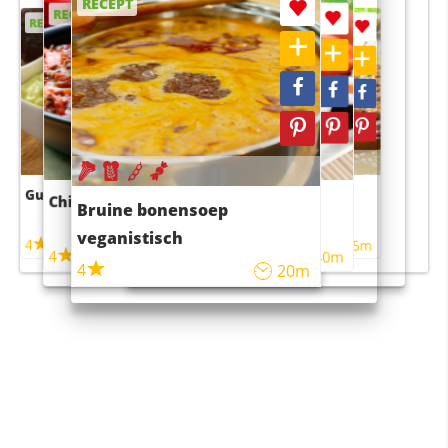
RECEPT
RECEPT
RECEPT
RECEPT
RECEPT
Guacamole
Pruimentaart met kaneel
Chili con carne
Sushi rijstsalade
Bruine bonensoep
maaltijdsalade
veganistisch
4
4
5m
55m
4
4
45m
40m
4
20m