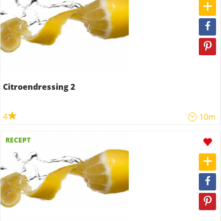
Citroendressing 2
4
10m
RECEPT