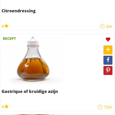
Citroendressing
4
5m
RECEPT
Gastrique of kruidige azijn
4
15m