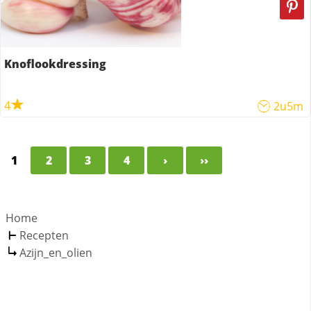
Knoflookdressing
4
2u5m
1
2
3
4
›
››
Home
Recepten
Azijn_en_olien