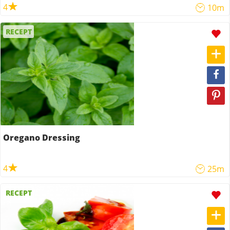
4
10m
RECEPT
Oregano Dressing
4
25m
RECEPT