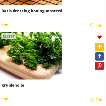
Basis dressing honing-mosterd
4
10m
RECEPT
Kruidenolie
4
10m