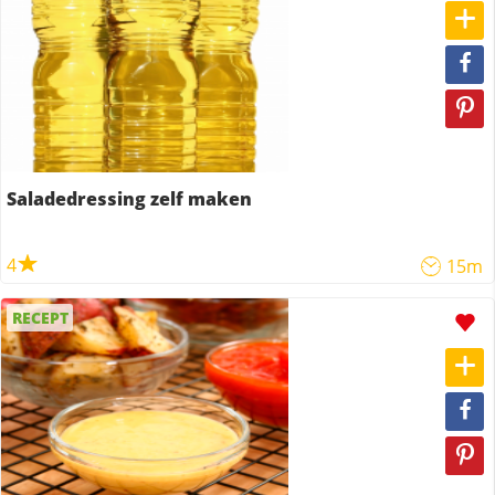
Saladedressing zelf maken
4
15m
RECEPT