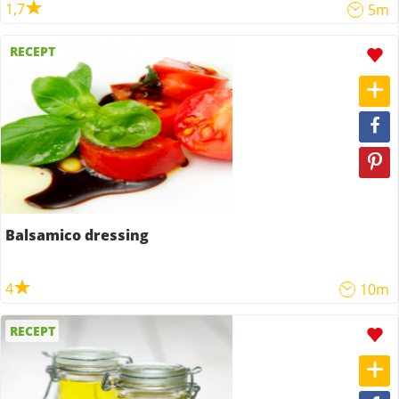
1,7
5m
RECEPT
Balsamico dressing
4
10m
RECEPT