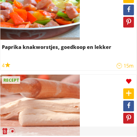
Paprika knakworstjes, goedkoop en lekker
4
15m
RECEPT