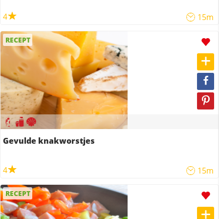
4
15m
RECEPT
Gevulde knakworstjes
4
15m
RECEPT