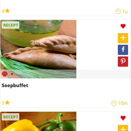
4
1u
RECEPT
Soepbuffet
5
10m
RECEPT