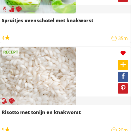
Spruitjes ovenschotel met knakworst
4
35m
RECEPT
Risotto met tonijn en knakworst
5
20m