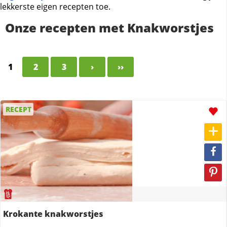
lekkerste eigen recepten toe.
Onze recepten met Knakworstjes
1
2
3
›
››
RECEPT
Krokante knakworstjes