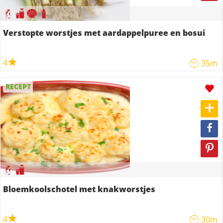
Verstopte worstjes met aardappelpuree en bosui
4
35m
RECEPT
Bloemkoolschotel met knakworstjes
4
30m