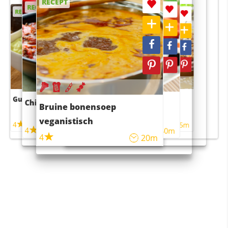
RECEPT
RECEPT
RECEPT
RECEPT
RECEPT
Guacamole
Pruimentaart met kaneel
Chili con carne
Sushi rijstsalade
Bruine bonensoep
maaltijdsalade
veganistisch
4
4
5m
55m
4
4
45m
40m
4
20m