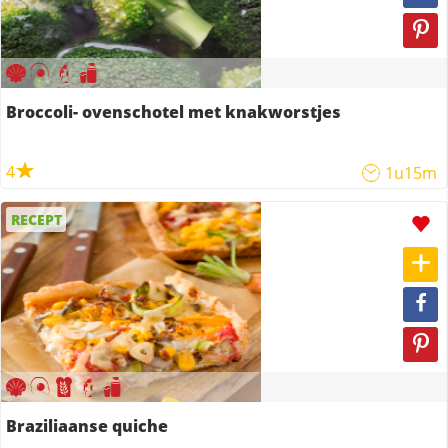
Broccoli- ovenschotel met knakworstjes
4
1u15m
RECEPT
Braziliaanse quiche