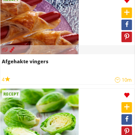
Afgehakte vingers
4
10m
RECEPT