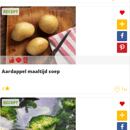
RECEPT
Aardappel maaltijd soep
4
1u
RECEPT