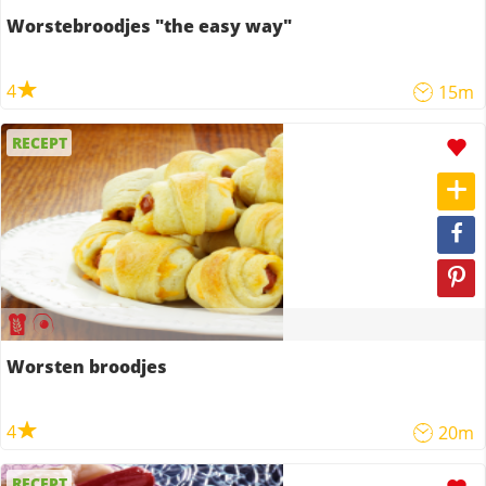
Worstebroodjes "the easy way"
4
15m
RECEPT
Worsten broodjes
4
20m
RECEPT