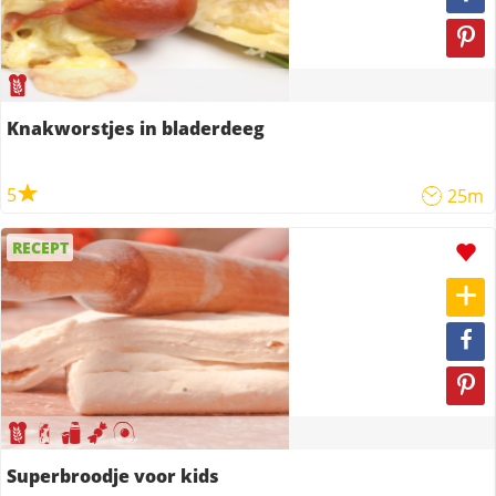
Knakworstjes in bladerdeeg
5
25m
RECEPT
Superbroodje voor kids