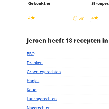
Gekookt ei
Stroopw
4
4
5m
Jeroen heeft 18 recepten i
BBQ
Dranken
Groentegerechten
Hapjes
Koud
Lunchgerechten
Nagerechten