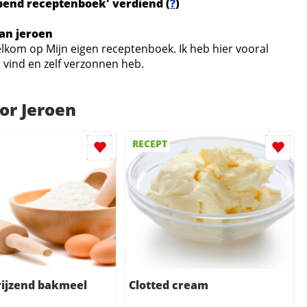
opend receptenboek' verdiend (
?
)
an jeroen
welkom op Mijn eigen receptenboek. Ik heb hier vooral
r vind en zelf verzonnen heb.
or Jeroen
RECEPT
frijzend bakmeel
Clotted cream