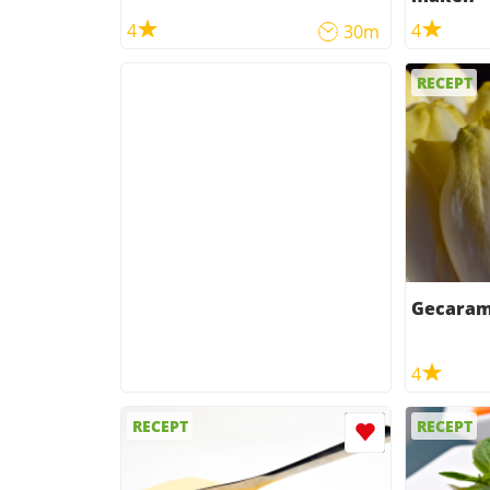
4
4
30m
RECEPT
Gecarame
4
RECEPT
RECEPT