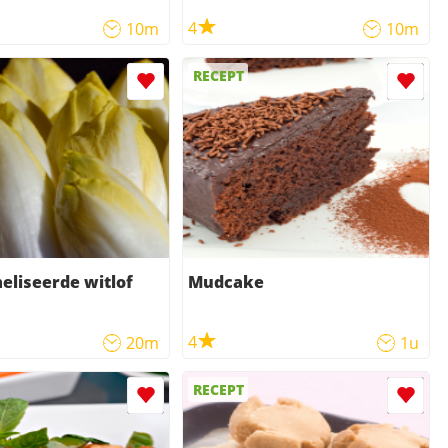
4
10m
10m
RECEPT
liseerde witlof
Mudcake
4
20m
1u
RECEPT