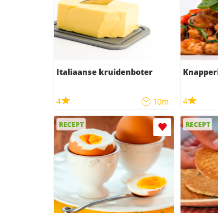
Italiaanse kruidenboter
Knapperi
4
4
10m
RECEPT
RECEPT