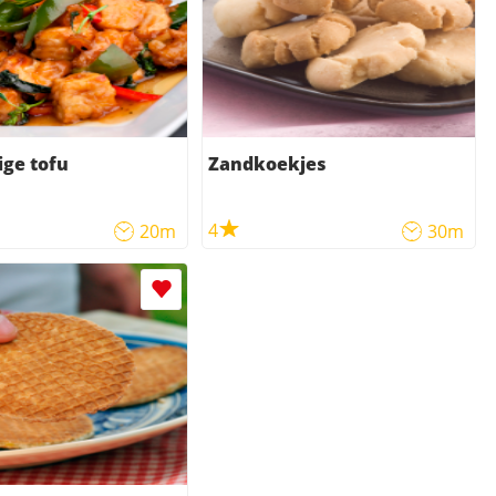
ge tofu
Zandkoekjes
4
20m
30m