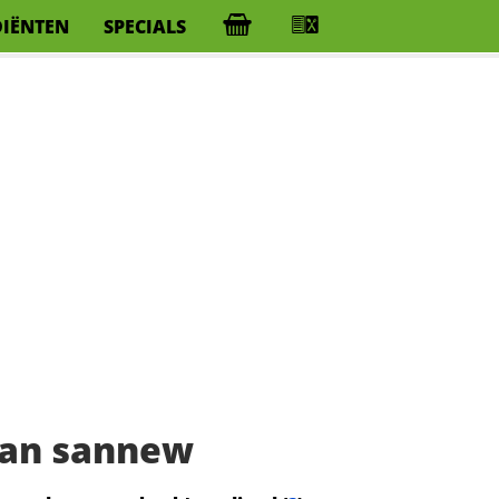
DIËNTEN
SPECIALS
van sannew