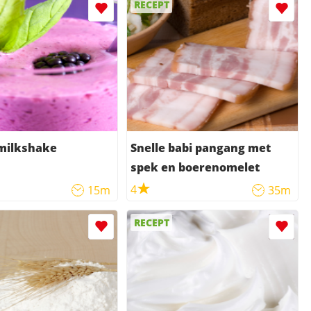
RECEPT
ilkshake
Snelle babi pangang met
spek en boerenomelet
4
15m
35m
RECEPT