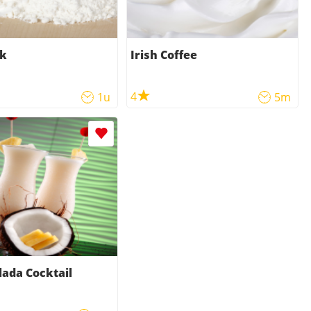
k
Irish Coffee
4
1u
5m
lada Cocktail