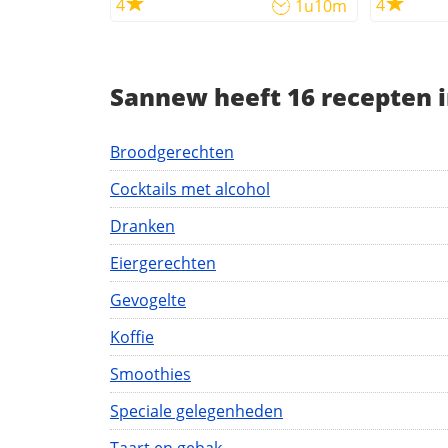
4
4
1u10m
Sannew heeft 16 recepten i
Broodgerechten
Cocktails met alcohol
Dranken
Eiergerechten
Gevogelte
Koffie
Smoothies
Speciale gelegenheden