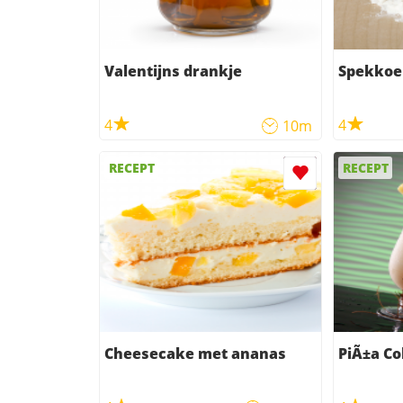
Valentijns drankje
Spekkoe
4
4
10m
RECEPT
RECEPT
Cheesecake met ananas
PiÃ±a Co