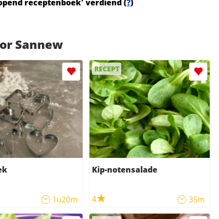
Lopend receptenboek' verdiend (
?
)
oor Sannew
RECEPT
ek
Kip-notensalade
4
1u20m
35m