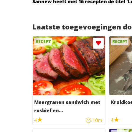
Sannew heeft met 16 recepten de titel '
Laatste toegevoegingen d
RECEPT
RECEPT
Meergranen sandwich met
Kruidko
rosbief en
bospaddestoelensoep
4
4
10m