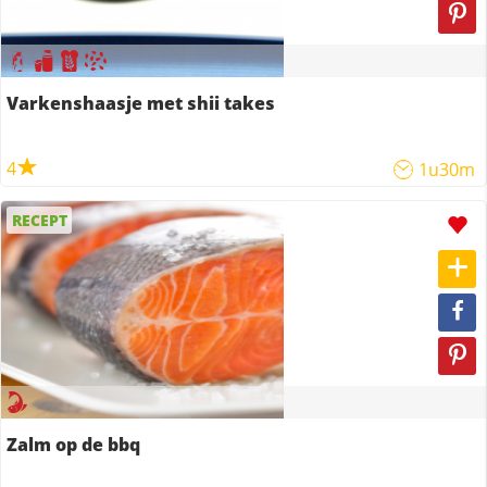
Varkenshaasje met shii takes
4
1u30m
RECEPT
Zalm op de bbq