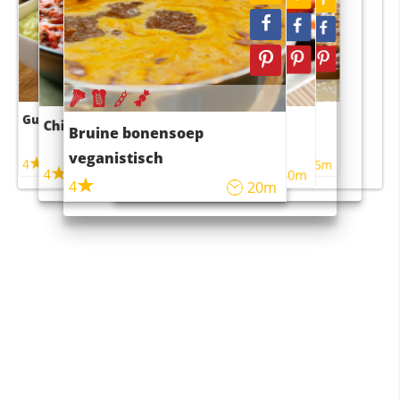
Guacamole
Pruimentaart met kaneel
Chili con carne
Sushi rijstsalade
Bruine bonensoep
maaltijdsalade
veganistisch
4
4
5m
55m
4
4
45m
40m
4
20m