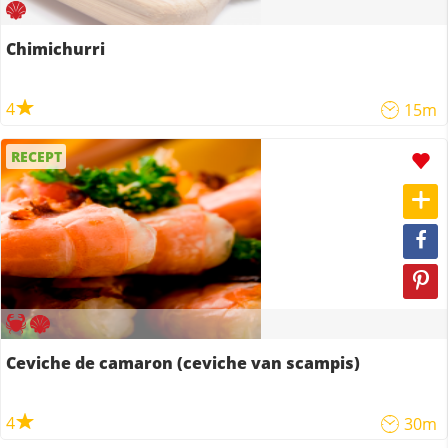
Chimichurri
4
15m
RECEPT
Ceviche de camaron (ceviche van scampis)
4
30m