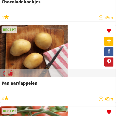
Chocoladekoekjes
4
45m
RECEPT
Pan aardappelen
4
45m
RECEPT