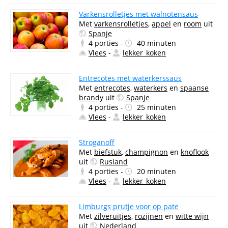
Varkensrolletjes met walnotensaus
Met
varkensrolletjes
,
appel
en
room
uit
Spanje
4 porties -
40 minuten
Vlees
-
lekker_koken
Entrecotes met waterkerssaus
Met
entrecotes
,
waterkers
en
spaanse
brandy
uit
Spanje
4 porties -
25 minuten
Vlees
-
lekker_koken
Stroganoff
Met
biefstuk
,
champignon
en
knoflook
uit
Rusland
4 porties -
20 minuten
Vlees
-
lekker_koken
Limburgs prutje voor op pate
Met
zilveruitjes
,
rozijnen
en
witte wijn
uit
Nederland