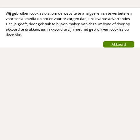
Wij gebruiken cookies o.a. om de website te analyseren en te verbeteren,
voor social media en om er voor te zorgen dat je relevante advertenties
ziet. Je geeft, door gebruik te blijven maken van deze website of door op
akkoord te drukken, aan akkoord te zijn met het gebruik van cookies op
deze site.
Akkoord
Contact
Privacy Policy
Support
Over ons
Algemene voorwaarden
© MijnReceptenboek.nl - 2005 - 2026
MijnReceptenboek.nl is een initiatief van: