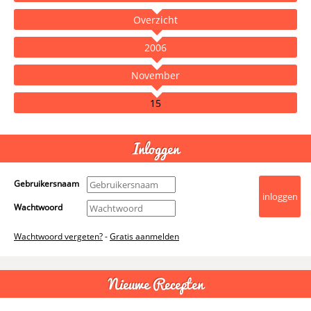
Overzicht
2006
November
15
- Advertentie -
powered by
Inloggen
Gebruikersnaam
Wachtwoord
Wachtwoord vergeten?
-
Gratis aanmelden
Nieuwe Recepten