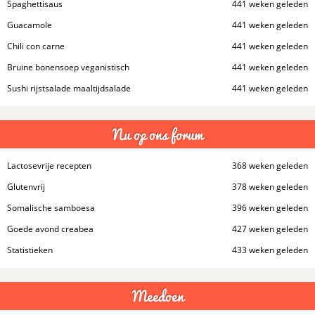
Spaghettisaus
441 weken geleden
Guacamole
441 weken geleden
Chili con carne
441 weken geleden
Bruine bonensoep veganistisch
441 weken geleden
Sushi rijstsalade maaltijdsalade
441 weken geleden
Nu op ons forum
Lactosevrije recepten
368 weken geleden
Glutenvrij
378 weken geleden
Somalische samboesa
396 weken geleden
Goede avond creabea
427 weken geleden
Statistieken
433 weken geleden
Meedoen