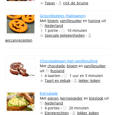
Tapas
-
rick_de_bruine
Griezelkoekjes (Halloween)
Met
bloem
,
vanillesuiker
en
honing
uit
Nederland
1 portie -
10 minuten
Speciale gelegenheden
-
wiccanrecepten
Chocoladetaart met vanillevulling
Met
chocolade
,
bloem
en
vanillesuiker
uit
Rusland
4 taarten -
1 uur en 5 minuten
Taart en gebak
-
lekker_koken
Eiersalade
Met
eieren
,
kerriepoeder
en
bieslook
uit
Nederland
4 porties -
20 minuten
Eiergerechten
-
lekker_koken