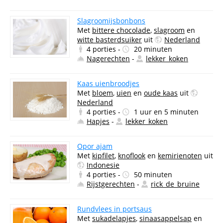
Slagroomijsbonbons
Met
bittere chocolade
,
slagroom
en
witte basterdsuiker
uit
Nederland
4 porties -
20 minuten
Nagerechten
-
lekker_koken
Kaas uienbroodjes
Met
bloem
,
uien
en
oude kaas
uit
Nederland
4 porties -
1 uur en 5 minuten
Hapjes
-
lekker_koken
Opor ajam
Met
kipfilet
,
knoflook
en
kemirienoten
uit
Indonesie
4 porties -
50 minuten
Rijstgerechten
-
rick_de_bruine
Rundvlees in portsaus
Met
sukadelapjes
,
sinaasappelsap
en