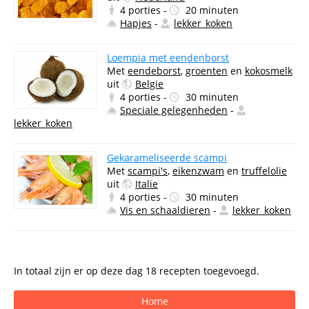
4 porties -
20 minuten
Hapjes
-
lekker_koken
Loempia met eendenborst
Met
eendeborst
,
groenten
en
kokosmelk
uit
Belgie
4 porties -
30 minuten
Speciale gelegenheden
-
lekker_koken
Gekarameliseerde scampi
Met
scampi's
,
eikenzwam
en
truffelolie
uit
Italie
4 porties -
30 minuten
Vis en schaaldieren
-
lekker_koken
In totaal zijn er op deze dag 18 recepten toegevoegd.
Home