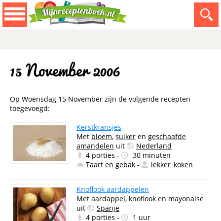
15 November 2006
Op Woensdag 15 November zijn de volgende recepten
toegevoegd:
Kerstkransjes
Met
bloem
,
suiker
en
geschaafde
amandelen
uit
Nederland
4 porties -
30 minuten
Taart en gebak
-
lekker_koken
Knoflook aardappelen
Met
aardappel
,
knoflook
en
mayonaise
uit
Spanje
4 porties -
1 uur