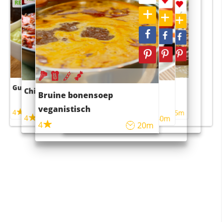
RECEPT
RECEPT
Guacamole
Pruimentaart met kaneel
Chili con carne
Sushi rijstsalade
Bruine bonensoep
maaltijdsalade
veganistisch
4
4
5m
55m
4
4
45m
40m
4
20m