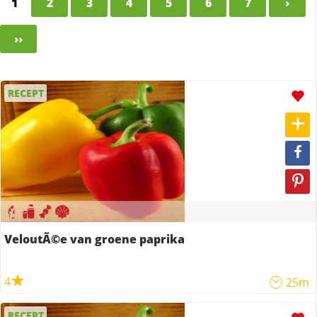
1
2
3
4
5
6
7
›
››
RECEPT
VeloutÃ©e van groene paprika
4
25m
RECEPT