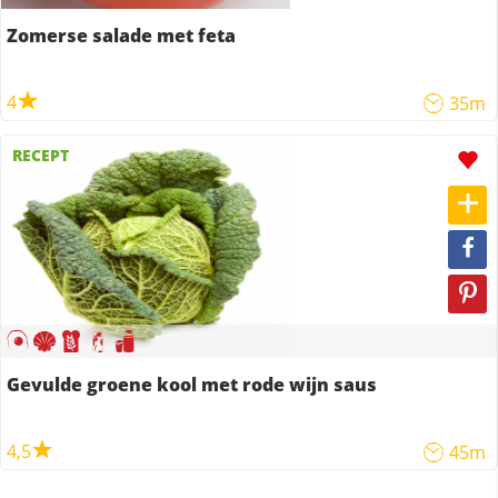
Zomerse salade met feta
4
35m
RECEPT
Gevulde groene kool met rode wijn saus
4,5
45m