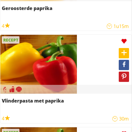
Geroosterde paprika
4
1u15m
RECEPT
Vlinderpasta met paprika
4
30m