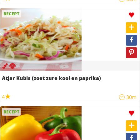
RECEPT
Atjar Kubis (zoet zure kool en paprika)
4
30m
RECEPT