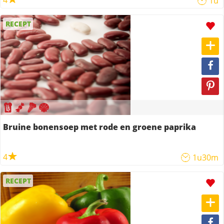
4
1u
RECEPT
Bruine bonensoep met rode en groene paprika
4
1u30m
RECEPT