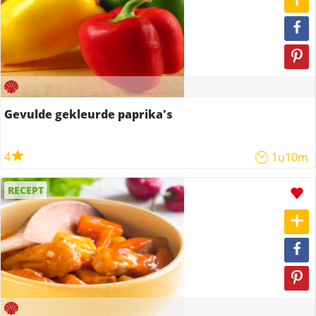
Gevulde gekleurde paprika's
4
1u10m
RECEPT