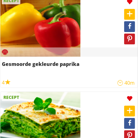
RECEPT
Gesmoorde gekleurde paprika
4
40m
RECEPT