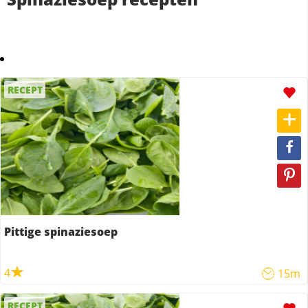
RECEPT
Pittige spinaziesoep
4
15m
RECEPT