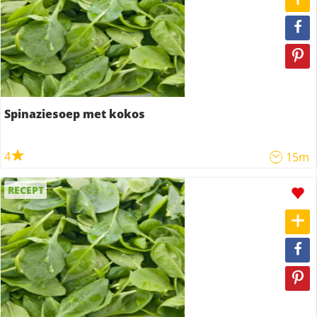
Spinaziesoep met kokos
4
15m
RECEPT