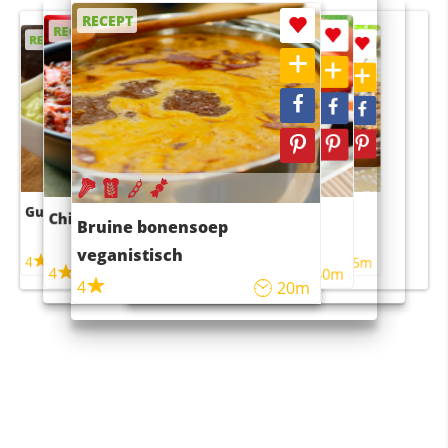
RECEPT
RECEPT
RECEPT
RECEPT
RECEPT
Guacamole
Pruimentaart met kaneel
Chili con carne
Sushi rijstsalade
Bruine bonensoep
maaltijdsalade
veganistisch
4
4
5m
55m
4
4
45m
40m
4
20m