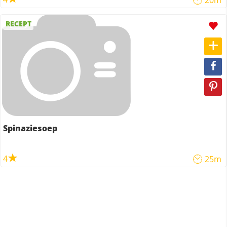
20m
RECEPT
Spinaziesoep
4
25m