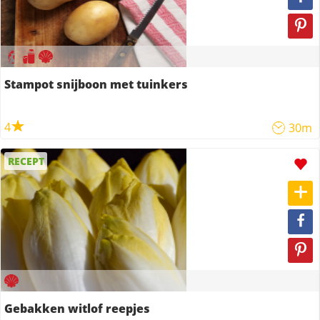
Stampot snijboon met tuinkers
4
30m
RECEPT
Gebakken witlof reepjes