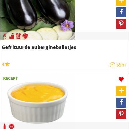
Gefrituurde aubergineballetjes
4
55m
RECEPT