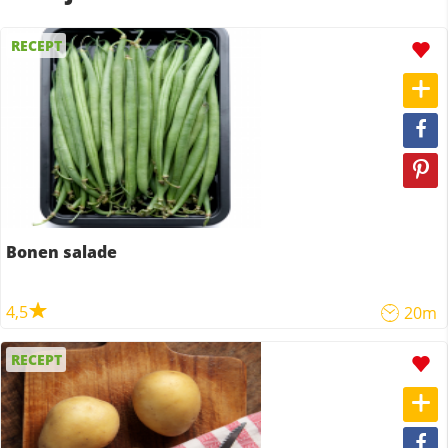
RECEPT
Bonen salade
4,5
20m
RECEPT