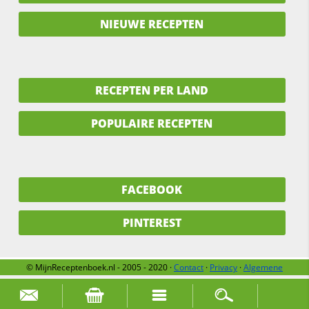
NIEUWE RECEPTEN
RECEPTEN PER LAND
POPULAIRE RECEPTEN
FACEBOOK
PINTEREST
© MijnReceptenboek.nl - 2005 - 2020 ·
Contact
·
Privacy
·
Algemene
voorwaarden
·
Support
·
Over ons
Zoek naar: