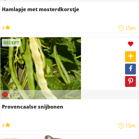
Hamlapje met mosterdkorstje
4
15m
RECEPT
Provencaalse snijbonen
4
15m