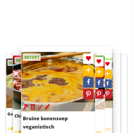
RECEPT
RECEPT
RECEPT
RECEPT
RECEPT
Guacamole
Pruimentaart met kaneel
Chili con carne
Sushi rijstsalade
Bruine bonensoep
maaltijdsalade
veganistisch
4
4
5m
55m
4
4
45m
40m