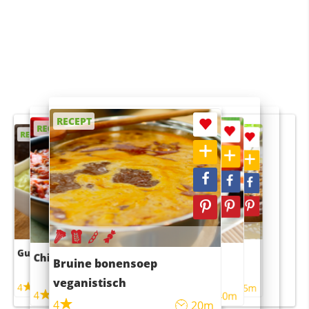
RECEPT
RECEPT
RECEPT
RECEPT
RECEPT
Guacamole
Pruimentaart met kaneel
Chili con carne
Sushi rijstsalade
Bruine bonensoep
maaltijdsalade
veganistisch
4
4
5m
55m
4
4
45m
40m
4
20m