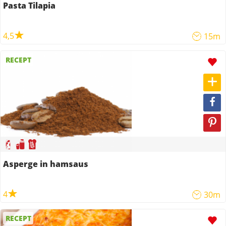
Pasta Tilapia
4,5
15m
RECEPT
Asperge in hamsaus
4
30m
RECEPT