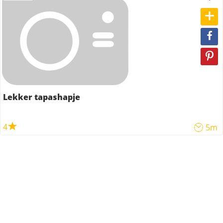
Lekker tapashapje
4
5m