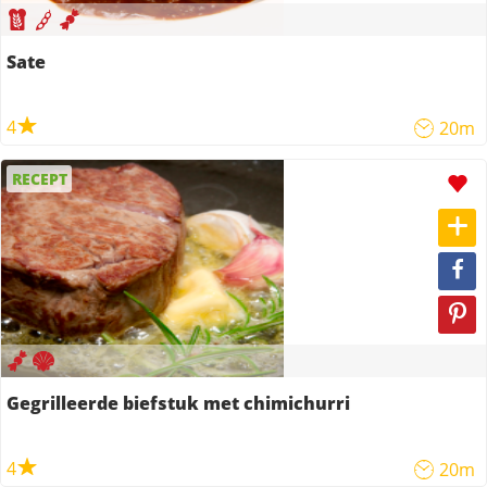
Sate
4
20m
RECEPT
Gegrilleerde biefstuk met chimichurri
4
20m