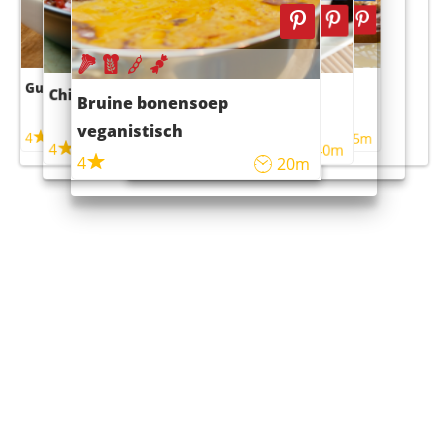
Guacamole
Pruimentaart met kaneel
Chili con carne
Sushi rijstsalade
Bruine bonensoep
maaltijdsalade
veganistisch
4
4
5m
55m
4
4
45m
40m
4
20m