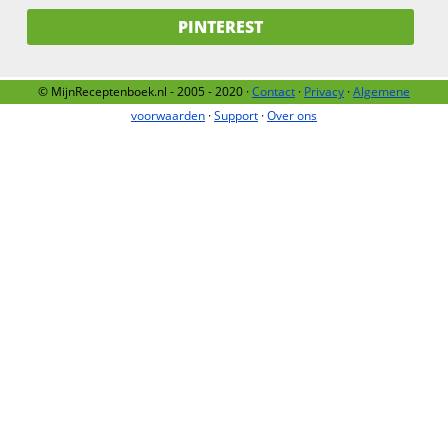
PINTEREST
© MijnReceptenboek.nl - 2005 - 2020 ·
Contact
·
Privacy
·
Algemene
voorwaarden
·
Support
·
Over ons