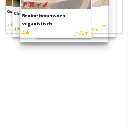
Guacamole
Pruimentaart met kaneel
Chili con carne
Sushi rijstsalade
Bruine bonensoep
maaltijdsalade
veganistisch
4
4
5m
55m
4
4
45m
40m
4
20m