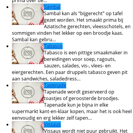
prima over de…
Sambal
Sambal kan als “bijgerecht” op tafel
gezet worden. Het smaakt prima bij
Aziatische gerechten, vleesschotels, en
sommigen vinden het lekker op een broodje kaas.
Sambal kan gebru…
Tabasco
Tabasco is een pittige smaakmaker in
bereidingen voor soep, ragouts,
sauzen, salades, vis-, vlees- en
eiergerechten. Een paar druppels tabasco geven pit
aan sandwiches, saladedress…
Tapenade
Tapenade wordt geserveerd op
toastjes of geroosterde broodjes.
Tapenade kun je bijna in elke
supermarkt kant-en-klaar kopen, maar het is ook heel
eenvoudig en erg lekker zelf tapen…
Vissaus
Vissaus wordt niet puur gebruikt. Het