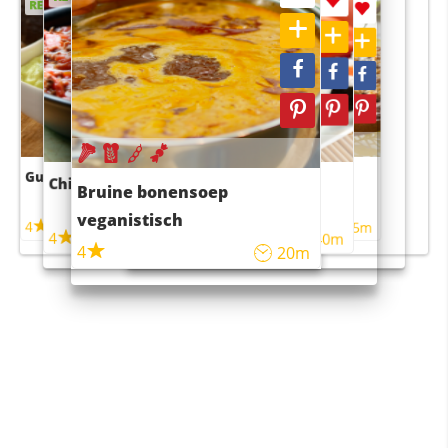
RECEPT
RECEPT
Guacamole
Pruimentaart met kaneel
Chili con carne
Sushi rijstsalade
Bruine bonensoep
maaltijdsalade
veganistisch
4
4
5m
55m
4
4
45m
40m
4
20m