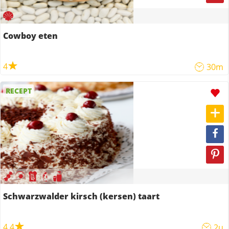
Cowboy eten
4
30m
RECEPT
Schwarzwalder kirsch (kersen) taart
4,4
2u