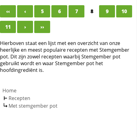
‹‹
‹
5
6
7
8
9
10
11
›
››
Hierboven staat een lijst met een overzicht van onze
heerlijke en meest populaire recepten met Stemgember
pot. Dit zijn zowel recepten waarbij Stemgember pot
gebruikt wordt en waar Stemgember pot het
hoofdingrediënt is.
Home
Recepten
Met stemgember pot