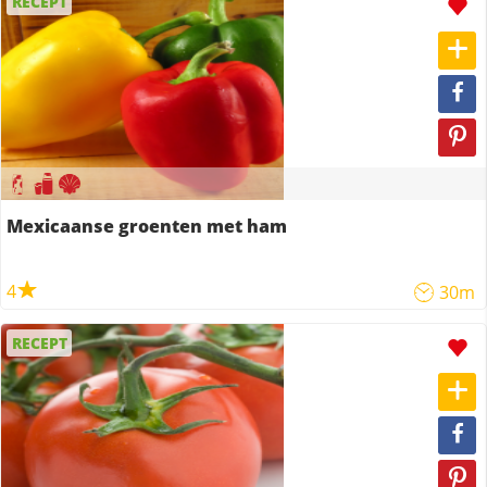
RECEPT
Mexicaanse groenten met ham
4
30m
RECEPT