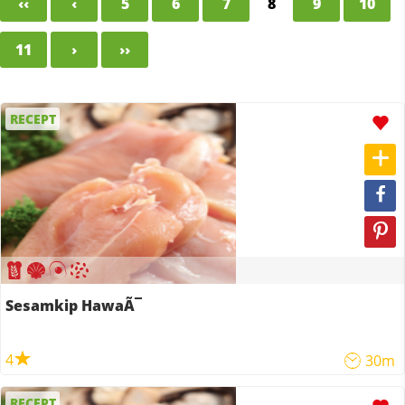
‹‹
‹
5
6
7
8
9
10
11
›
››
RECEPT
Sesamkip HawaÃ¯
4
30m
RECEPT