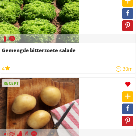
Gemengde bitterzoete salade
4
30m
RECEPT