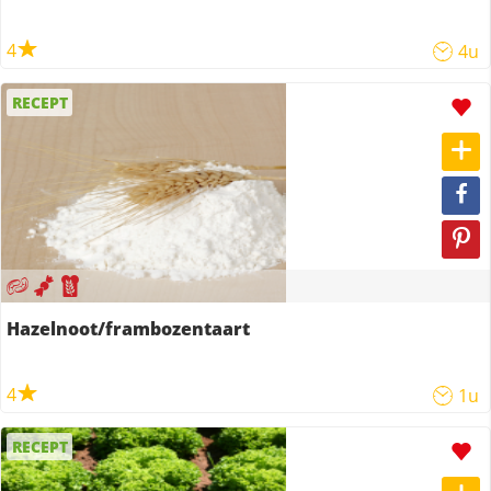
4
4u
RECEPT
Hazelnoot/frambozentaart
4
1u
RECEPT