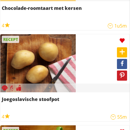
Chocolade-roomtaart met kersen
4
1u5m
RECEPT
Joegoslavische stoofpot
4
55m