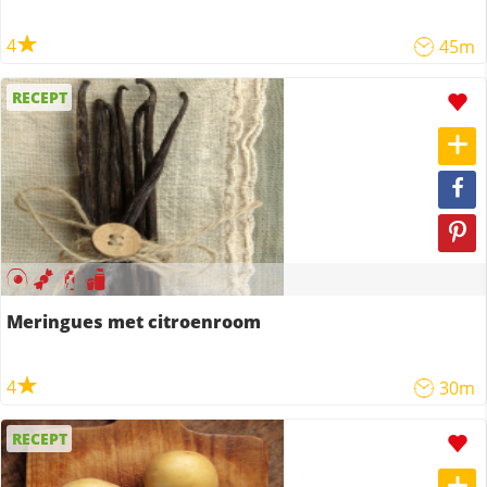
4
45m
RECEPT
Meringues met citroenroom
4
30m
RECEPT