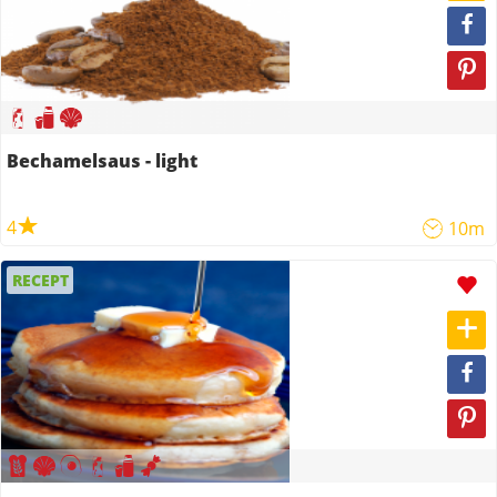
Bechamelsaus - light
4
10m
RECEPT