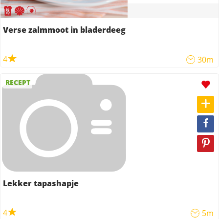
Verse zalmmoot in bladerdeeg
4
30m
RECEPT
Lekker tapashapje
4
5m