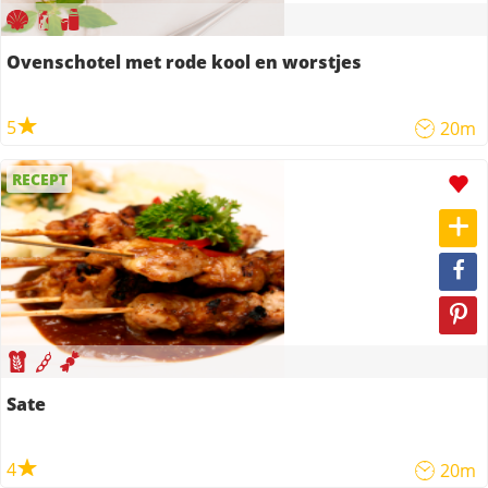
Ovenschotel met rode kool en worstjes
5
20m
RECEPT
Sate
4
20m