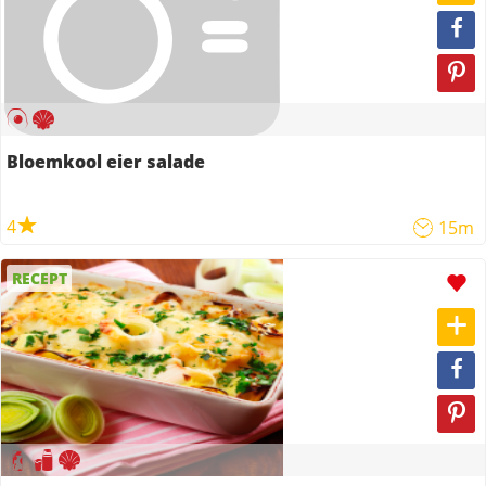
Bloemkool eier salade
4
15m
RECEPT