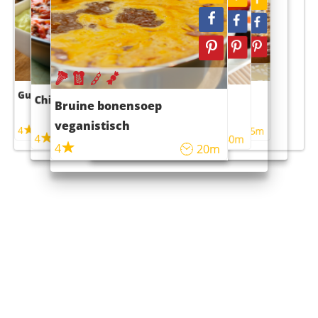
Guacamole
Pruimentaart met kaneel
Chili con carne
Sushi rijstsalade
Bruine bonensoep
maaltijdsalade
veganistisch
4
4
5m
55m
4
4
45m
40m
4
20m