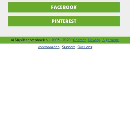
FACEBOOK
PINTEREST
© MijnReceptenboek.nl - 2005 - 2020 ·
Contact
·
Privacy
·
Algemene
voorwaarden
·
Support
·
Over ons