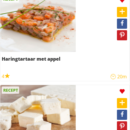
Haringtartaar met appel
4
20m
RECEPT