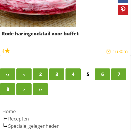
Rode haringcocktail voor buffet
4
1u30m
‹‹
‹
2
3
4
5
6
7
8
›
››
Home
Recepten
Speciale_gelegenheden