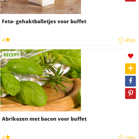
Feta- gehaktballetjes voor buffet
4
45m
RECEPT
Abrikozen met bacon voor buffet
4
10m