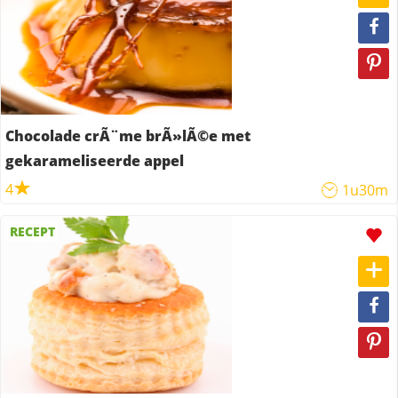
Chocolade crÃ¨me brÃ»lÃ©e met
gekarameliseerde appel
4
1u30m
RECEPT