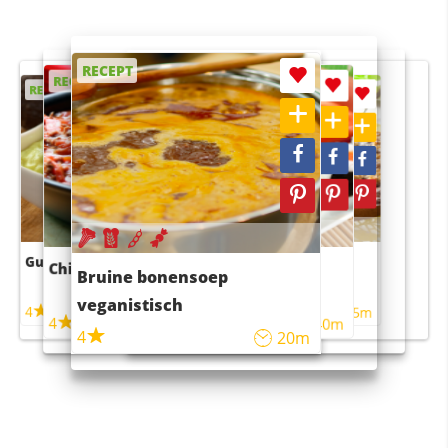
RECEPT
RECEPT
RECEPT
RECEPT
RECEPT
Guacamole
Pruimentaart met kaneel
Chili con carne
Sushi rijstsalade
Bruine bonensoep
maaltijdsalade
veganistisch
4
4
5m
55m
4
4
45m
40m
4
20m