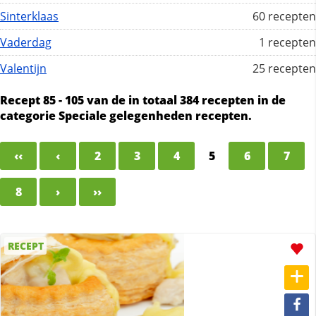
Sinterklaas
60 recepten
Vaderdag
1 recepten
Valentijn
25 recepten
Recept 85 - 105 van de in totaal 384 recepten in de
categorie Speciale gelegenheden recepten.
‹‹
‹
2
3
4
5
6
7
8
›
››
RECEPT