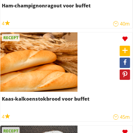
Ham-champignonragout voor buffet
4
40m
RECEPT
Kaas-kalkoenstokbrood voor buffet
4
45m
RECEPT