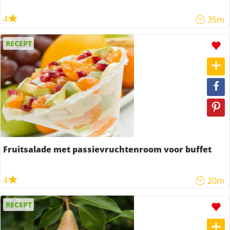
4
35m
RECEPT
Fruitsalade met passievruchtenroom voor buffet
4
20m
RECEPT