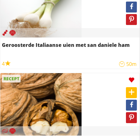
Geroosterde Italiaanse uien met san daniele ham
4
50m
RECEPT