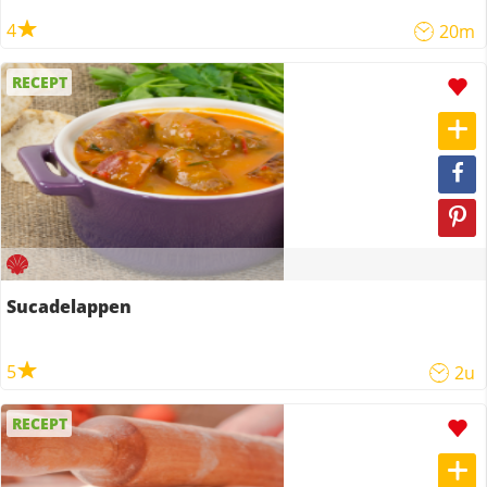
4
20m
RECEPT
Sucadelappen
5
2u
RECEPT