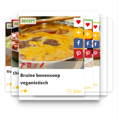
RECEPT
RECEPT
RECEPT
RECEPT
RECEPT
Guacamole
Pruimentaart met kaneel
Chili con carne
Sushi rijstsalade
Bruine bonensoep
maaltijdsalade
veganistisch
4
4
5m
55m
4
4
45m
40m
4
20m