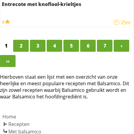
Entrecote met knoflool-krieltjes
4
25m
1
2
3
4
5
6
7
›
››
Hierboven staat een lijst met een overzicht van onze
heerlijke en meest populaire recepten met Balsamico. Dit
zijn zowel recepten waarbij Balsamico gebruikt wordt en
waar Balsamico het hoofdingrediënt is.
Home
Recepten
Met balsamico