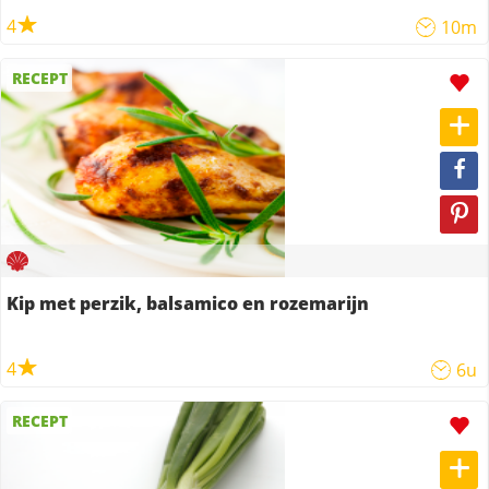
4
10m
RECEPT
Kip met perzik, balsamico en rozemarijn
4
6u
RECEPT