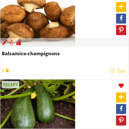
Balsamico-champignons
4
35m
RECEPT