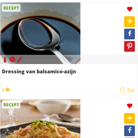
RECEPT
Dressing van balsamico-azijn
4
5m
RECEPT