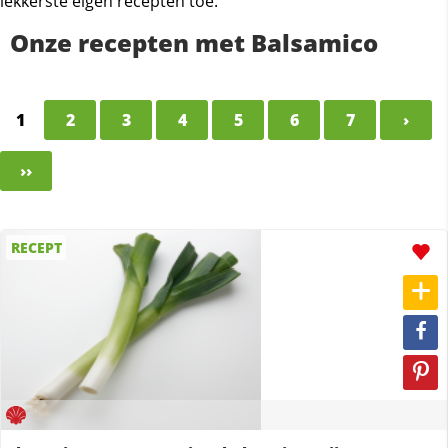
lekkerste eigen recepten toe.
Onze recepten met Balsamico
1
2
3
4
5
6
7
›
››
RECEPT