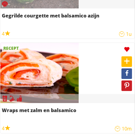
Gegrilde courgette met balsamico azijn
4
1u
RECEPT
Wraps met zalm en balsamico
4
10m