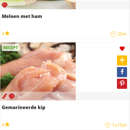
Meloen met ham
4
25m
RECEPT
Gemarineerde kip
4
1u15m