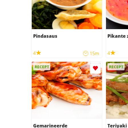
Pindasaus
Pikante 
4
4
15m
RECEPT
RECEPT
Gemarineerde
Teriyaki