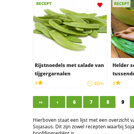
RECEPT
RECEPT
Rijstnoedels met salade van
Helder s
tijgergarnalen
tussendo
4
4
40m
‹‹
‹
6
7
8
9
Hierboven staat een lijst met een overzicht 
Sojasaus. Dit zijn zowel recepten waarbij So
hoofdingrediënt is.