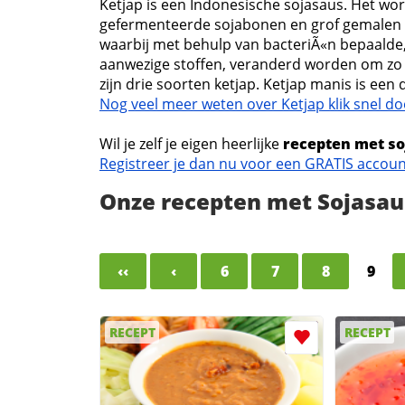
Ketjap is een Indonesische sojasaus. Het w
gefermenteerde sojabonen en grof gemalen t
waarbij met behulp van bacteriÃ«n bepaalde
aanwezige stoffen, veranderd worden om zo 
zijn drie soorten ketjap. Ketjap manis is een di
Nog veel meer weten over Ketjap klik snel do
Wil je zelf je eigen heerlijke
recepten met so
Registreer je dan nu voor een GRATIS accou
Onze recepten met Sojasau
‹‹
‹
6
7
8
9
RECEPT
RECEPT