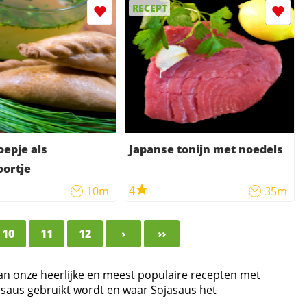
RECEPT
oepje als
Japanse tonijn met noedels
ortje
4
10m
35m
10
11
12
›
››
van onze heerlijke en meest populaire recepten met
jasaus gebruikt wordt en waar Sojasaus het