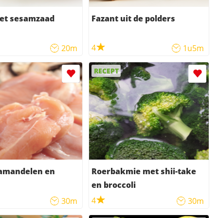
met sesamzaad
Fazant uit de polders
4
20m
1u5m
RECEPT
 amandelen en
Roerbakmie met shii-take
en broccoli
4
30m
30m