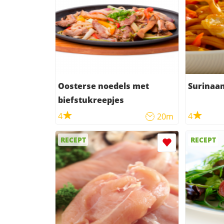
Oosterse noedels met
Surinaa
biefstukreepjes
4
4
20m
RECEPT
RECEPT