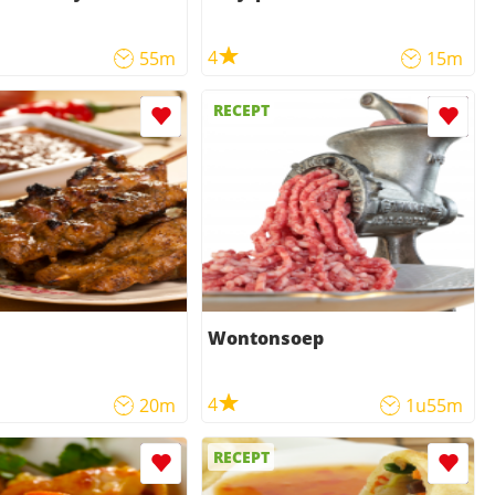
4
55m
15m
RECEPT
Wontonsoep
4
20m
1u55m
RECEPT