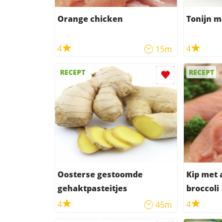
Orange chicken
Tonijn 
4
4
15m
RECEPT
RECEPT
Oosterse gestoomde
Kip met
gehaktpasteitjes
broccoli
4
4
45m