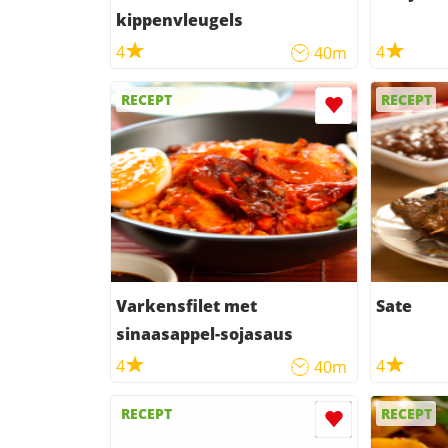
kippenvleugels
4
4
40m
RECEPT
RECEPT
Varkensfilet met
Sate
sinaasappel-sojasaus
4
4
40m
RECEPT
RECEPT