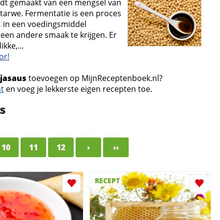
ordt gemaakt van een mengsel van
arwe. Fermentatie is een proces
, in een voedingsmiddel
een andere smaak te krijgen. Er
kke,...
or!
jasaus
toevoegen op MijnReceptenboek.nl?
nt
en voeg je lekkerste eigen recepten toe.
s
10
11
12
›
››
RECEPT