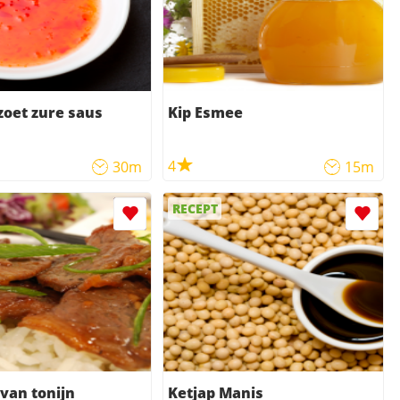
zoet zure saus
Kip Esmee
4
30m
15m
RECEPT
 van tonijn
Ketjap Manis