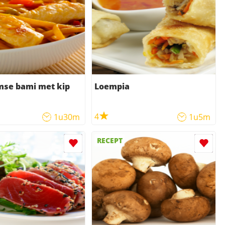
mse bami met kip
Loempia
4
1u30m
1u5m
RECEPT