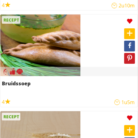
4
2u10m
RECEPT
Bruidssoep
4
1u5m
RECEPT