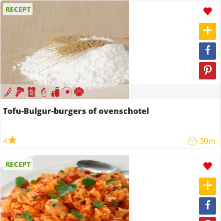
RECEPT
Tofu-Bulgur-burgers of ovenschotel
4
30m
RECEPT