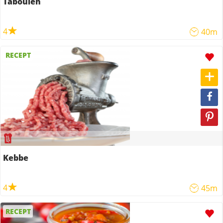
Tabouleh
4
40m
RECEPT
Kebbe
4
45m
RECEPT