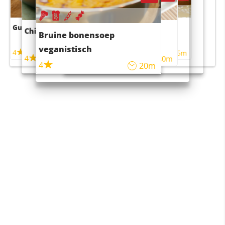
Guacamole
Pruimentaart met kaneel
Chili con carne
Sushi rijstsalade
Bruine bonensoep
maaltijdsalade
veganistisch
4
4
5m
55m
4
4
45m
40m
4
20m