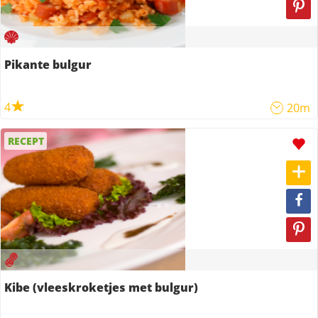
Pikante bulgur
4
20m
RECEPT
Kibe (vleeskroketjes met bulgur)