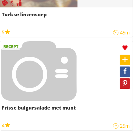
Turkse linzensoep
5
45m
RECEPT
Frisse bulgursalade met munt
4
25m