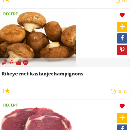
4
1u
RECEPT
Ribeye met kastanjechampignons
4
30m
RECEPT