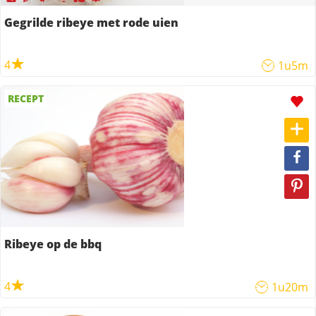
Gegrilde ribeye met rode uien
4
1u5m
RECEPT
Ribeye op de bbq
4
1u20m