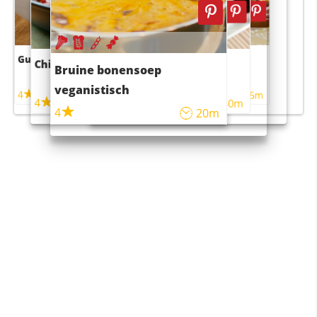
Guacamole
Pruimentaart met kaneel
Chili con carne
Sushi rijstsalade
Bruine bonensoep
maaltijdsalade
veganistisch
4
4
5m
55m
4
4
45m
40m
4
20m