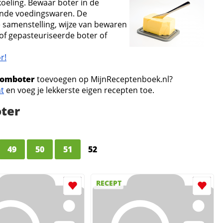
koeling. Bewaar boter in de
kende voedingswaren. De
e samenstelling, wijze van bewaren
 of gepasteuriseerde boter of
r!
oomboter
toevoegen op MijnReceptenboek.nl?
nt
en voeg je lekkerste eigen recepten toe.
ter
49
50
51
52
RECEPT