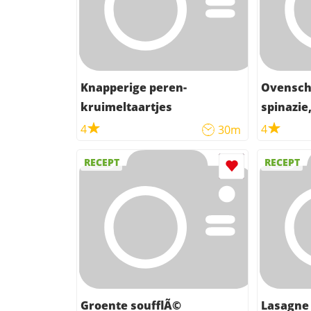
Knapperige peren-
Ovensch
kruimeltaartjes
spinazie
zalm
4
4
30m
RECEPT
RECEPT
Groente soufflÃ©
Lasagne 