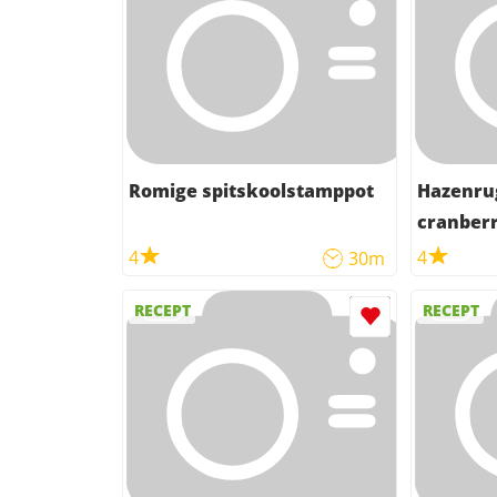
Romige spitskoolstamppot
Hazenrug
cranber
4
4
30m
RECEPT
RECEPT