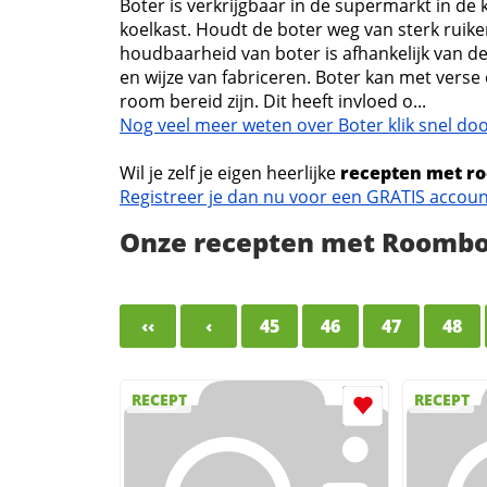
Boter is verkrijgbaar in de supermarkt in de 
koelkast. Houdt de boter weg van sterk rui
houdbaarheid van boter is afhankelijk van d
en wijze van fabriceren. Boter kan met verse
room bereid zijn. Dit heeft invloed o...
Nog veel meer weten over Boter klik snel doo
Wil je zelf je eigen heerlijke
recepten met r
Registreer je dan nu voor een GRATIS accou
Onze recepten met Roombo
‹‹
‹
45
46
47
48
RECEPT
RECEPT