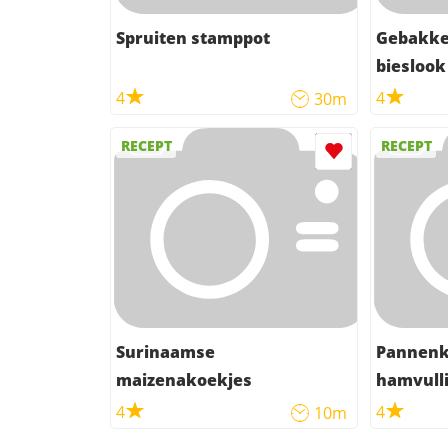
Spruiten stamppot
Gebakken
bieslook
gourmet
4
4
30m
RECEPT
RECEPT
Surinaamse
Pannenk
maizenakoekjes
hamvull
4
4
10m