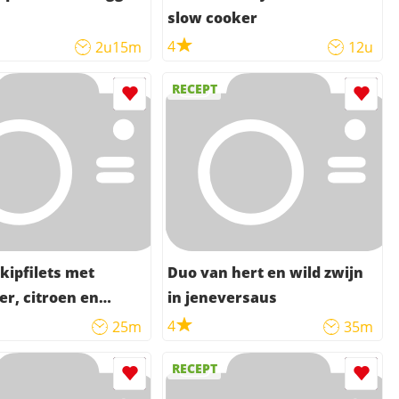
slow cooker
4
2u15m
12u
RECEPT
kipfilets met
Duo van hert en wild zwijn
r, citroen en
in jeneversaus
4
25m
35m
RECEPT