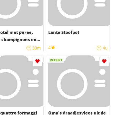
otel met puree,
Lente Stoofpot
, champignons en
4
30m
4u
RECEPT
quattro formaggi
Oma's draadjesvlees uit de