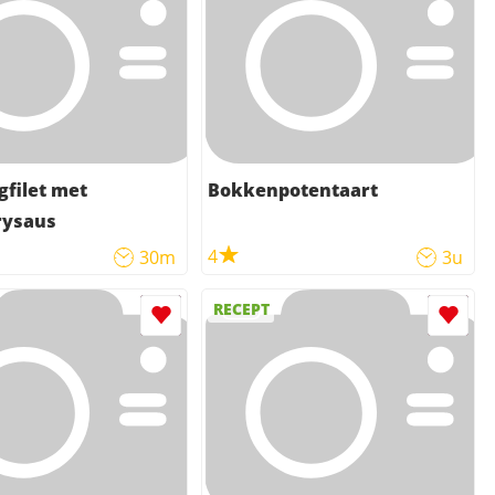
filet met
Bokkenpotentaart
rysaus
4
30m
3u
RECEPT