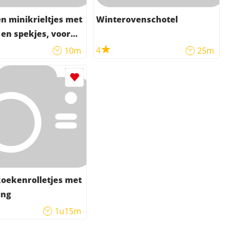
 minikrieltjes met
Winterovenschotel
 en spekjes, voor
4
10m
25m
oekenrolletjes met
ing
1u15m