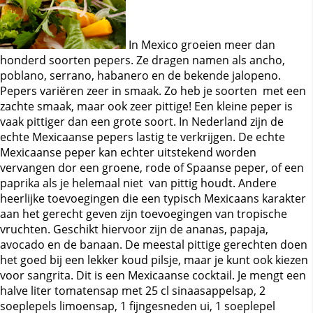
In Mexico groeien meer dan
honderd soorten pepers. Ze dragen namen als ancho,
poblano, serrano, habanero en de bekende jalopeno.
Pepers variëren zeer in smaak. Zo heb je soorten met een
zachte smaak, maar ook zeer pittige! Een kleine peper is
vaak pittiger dan een grote soort. In Nederland zijn de
echte Mexicaanse pepers lastig te verkrijgen. De echte
Mexicaanse peper kan echter uitstekend worden
vervangen dor een groene, rode of Spaanse peper, of een
paprika als je helemaal niet van pittig houdt. Andere
heerlijke toevoegingen die een typisch Mexicaans karakter
aan het gerecht geven zijn toevoegingen van tropische
vruchten. Geschikt hiervoor zijn de ananas, papaja,
avocado en de banaan. De meestal pittige gerechten doen
het goed bij een lekker koud pilsje, maar je kunt ook kiezen
voor sangrita. Dit is een Mexicaanse cocktail. Je mengt een
halve liter tomatensap met 25 cl sinaasappelsap, 2
soeplepels limoensap, 1 fijngesneden ui, 1 soeplepel