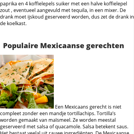
paprika en 4 koffielepels suiker met een halve koffielepel
zout , eventueel aangevuld met tequila, in een mixer. De
drank moet ijskoud geserveerd worden, dus zet de drank in
de koelkast.
Populaire Mexicaanse gerechten
Een Mexicaans gerecht is niet
compleet zonder een mandje tortillachips. Tortilla’s
worden gemaakt van maïsmeel. Ze worden meestal
geserveerd met salsa of quacamole. Salsa betekent saus.
Het bestaat veelal uit rauwe ingrediënten. De Mexicaanse