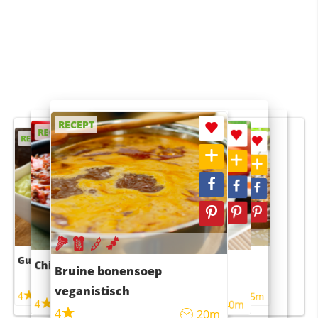
RECEPT
RECEPT
RECEPT
RECEPT
RECEPT
Guacamole
Pruimentaart met kaneel
Chili con carne
Sushi rijstsalade
Bruine bonensoep
maaltijdsalade
veganistisch
4
4
5m
55m
4
4
45m
40m
4
20m