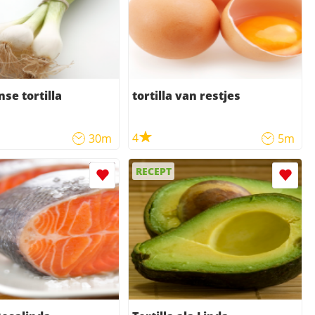
se tortilla
tortilla van restjes
4
30m
5m
RECEPT