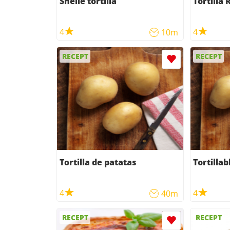
Snelle tortilla
Tortilla 
4
4
10m
RECEPT
RECEPT
Tortilla de patatas
Tortillab
4
4
40m
RECEPT
RECEPT