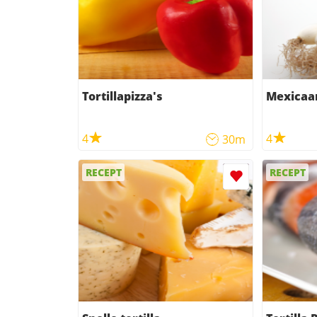
Tortillapizza's
Mexicaan
4
4
30m
RECEPT
RECEPT