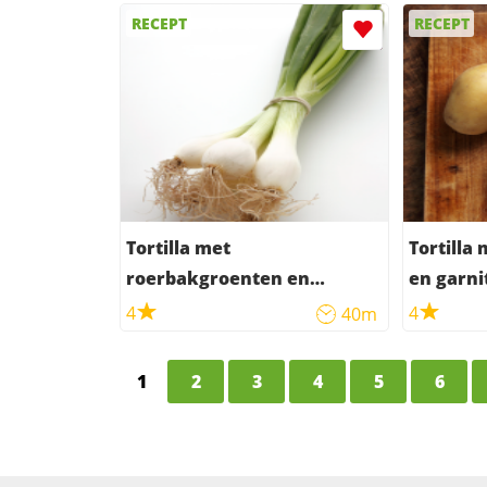
RECEPT
RECEPT
Tortilla met
Tortilla
roerbakgroenten en
en garni
runderworsten
tomaten
4
4
40m
1
2
3
4
5
6