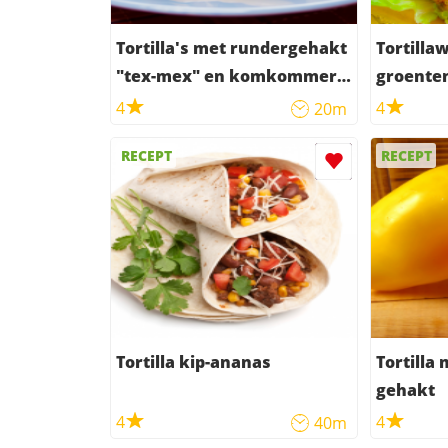
Tortilla's met rundergehakt
Tortilla
"tex-mex" en komkommer-
groenten
tomatensalade
4
4
20m
RECEPT
RECEPT
Tortilla kip-ananas
Tortilla
gehakt
4
4
40m