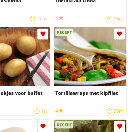
Rosalinda
Tortilla ala Linda
4
20m
15m
RECEPT
lokjes voor buffet
Tortillawraps met kipfilet
4
1u
20m
RECEPT