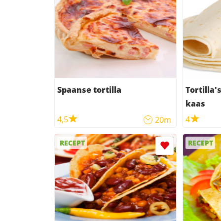
Spaanse tortilla
Tortilla'
kaas
4,5
4
20m
RECEPT
RECEPT