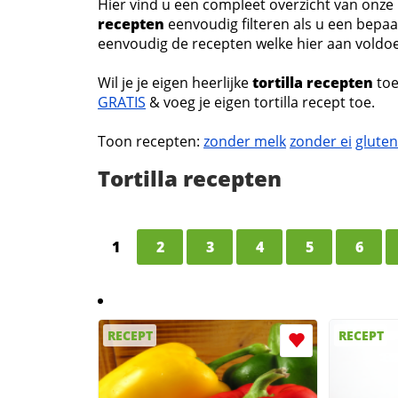
Hier vind u een compleet overzicht van onze 
recepten
eenvoudig filteren als u een bepaal
eenvoudig de recepten welke hier aan voldoen,
Wil je je eigen heerlijke
tortilla recepten
toe
GRATIS
& voeg je eigen tortilla recept toe.
Toon recepten:
zonder melk
zonder ei
gluten
Tortilla recepten
1
2
3
4
5
6
RECEPT
RECEPT