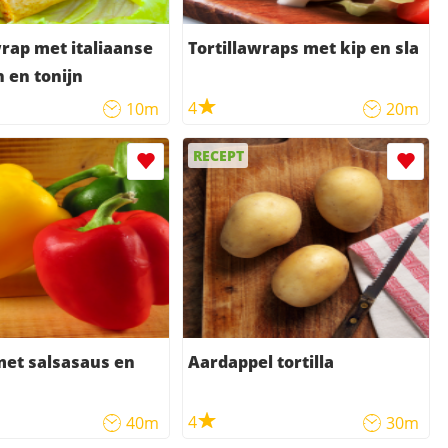
wrap met italiaanse
Tortillawraps met kip en sla
 en tonijn
4
10m
20m
RECEPT
 met salsasaus en
Aardappel tortilla
4
40m
30m