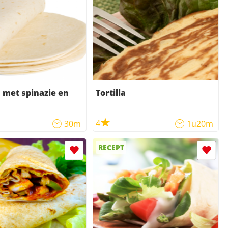
s met spinazie en
Tortilla
4
30m
1u20m
RECEPT