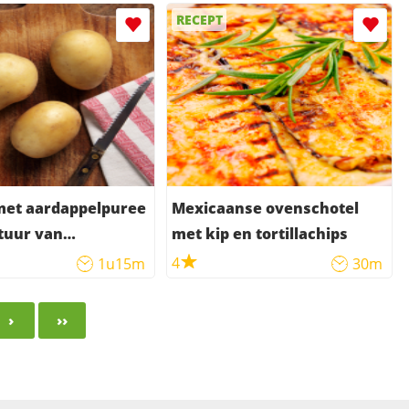
RECEPT
 met aardappelpuree
Mexicaanse ovenschotel
tuur van
met kip en tortillachips
saus
4
1u15m
30m
›
››