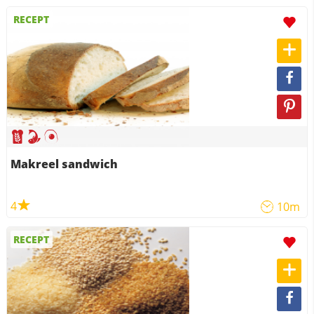
RECEPT
Makreel sandwich
4
10m
RECEPT