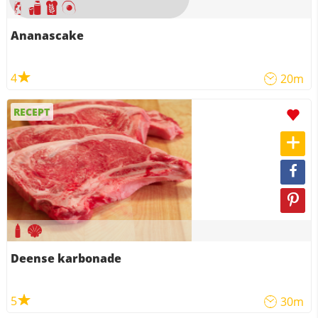
Ananascake
4
20m
RECEPT
Deense karbonade
5
30m