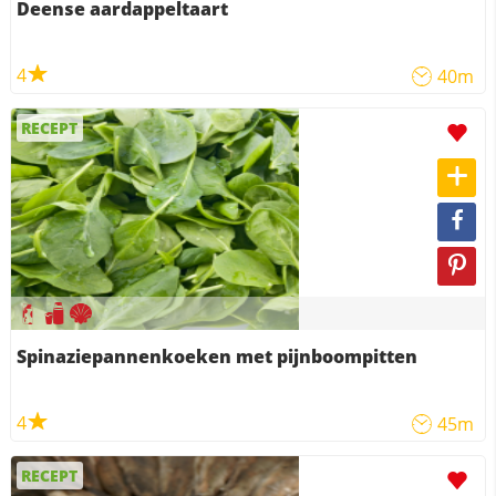
Deense aardappeltaart
4
40m
RECEPT
Spinaziepannenkoeken met pijnboompitten
4
45m
RECEPT