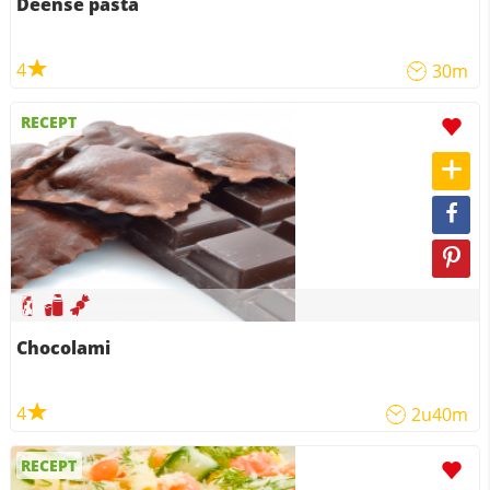
Deense pasta
4
30m
RECEPT
Chocolami
4
2u40m
RECEPT