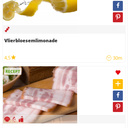
Vlierbloesemlimonade
4,5
30m
RECEPT