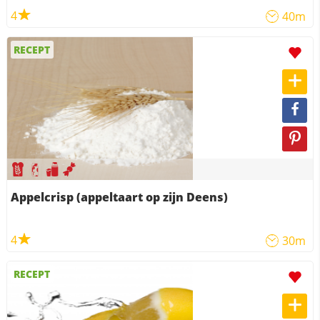
4
40m
RECEPT
Appelcrisp (appeltaart op zijn Deens)
4
30m
RECEPT