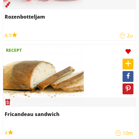
Rozenbotteljam
4,9
2u
RECEPT
Fricandeau sandwich
4
10m