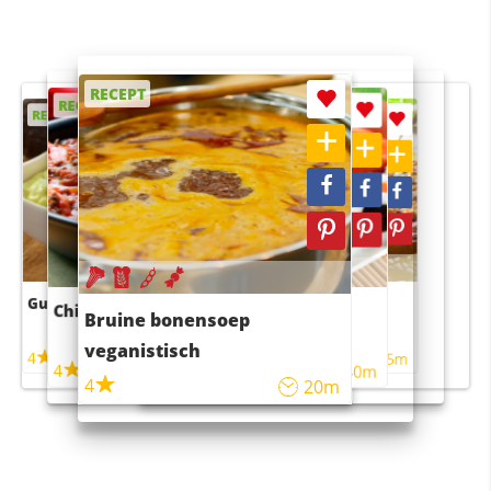
RECEPT
RECEPT
RECEPT
RECEPT
RECEPT
Guacamole
Pruimentaart met kaneel
Chili con carne
Sushi rijstsalade
Bruine bonensoep
maaltijdsalade
veganistisch
4
4
5m
55m
4
4
45m
40m
4
20m