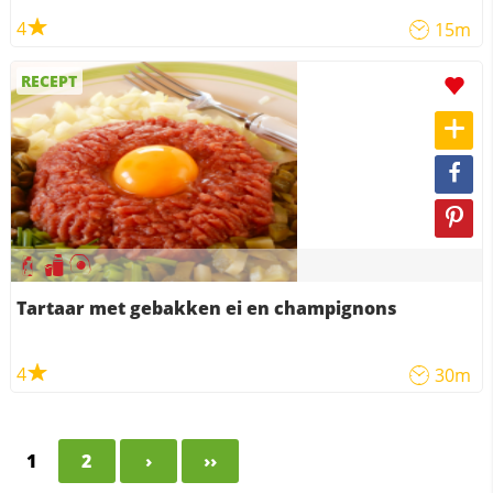
4
15m
RECEPT
Tartaar met gebakken ei en champignons
4
30m
1
2
›
››