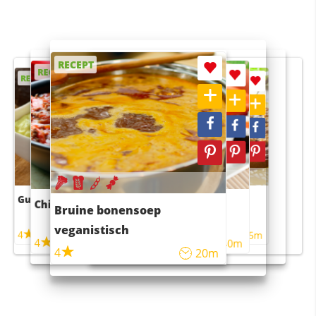
RECEPT
RECEPT
RECEPT
RECEPT
RECEPT
Guacamole
Pruimentaart met kaneel
Chili con carne
Sushi rijstsalade
Bruine bonensoep
maaltijdsalade
veganistisch
4
4
5m
55m
4
4
45m
40m
4
20m