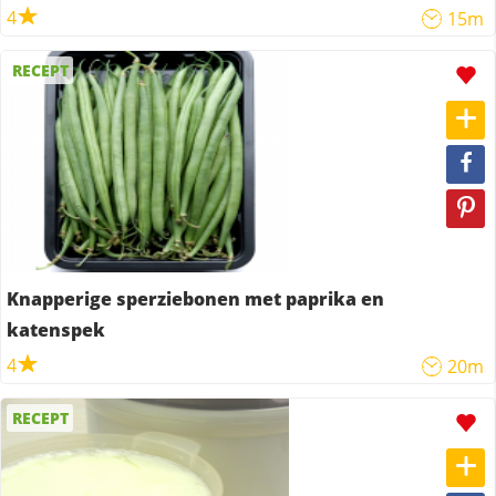
4
15m
RECEPT
Knapperige sperziebonen met paprika en
katenspek
4
20m
RECEPT