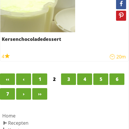
Kersenchocoladedessert
4
20m
‹‹
‹
1
2
3
4
5
6
7
›
››
Home
Recepten