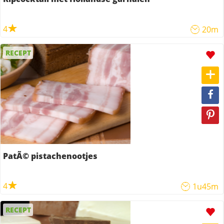
4
20m
RECEPT
PatÃ© pistachenootjes
4
1u45m
RECEPT