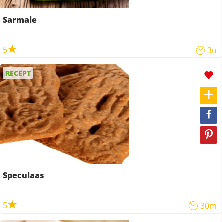
Sarmale
5
3u
RECEPT
Speculaas
5
30m