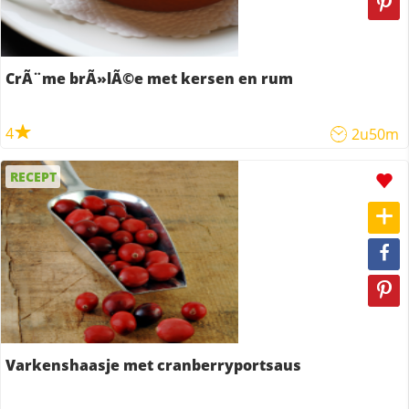
CrÃ¨me brÃ»lÃ©e met kersen en rum
4
2u50m
RECEPT
Varkenshaasje met cranberryportsaus