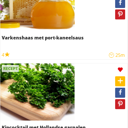
Varkenshaas met port-kaneelsaus
4
25m
RECEPT
Kipcocktail met Hollandse garnalen