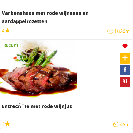
Varkenshaas met rode wijnsaus en
aardappelrozetten
4
1u20m
RECEPT
EntrecÃ´te met rode wijnjus
4
45m