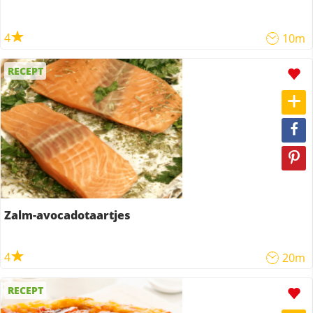
4
10m
RECEPT
Zalm-avocadotaartjes
4
20m
RECEPT