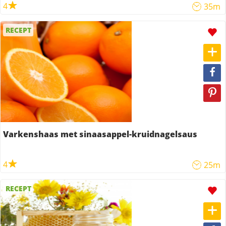
4
35m
RECEPT
Varkenshaas met sinaasappel-kruidnagelsaus
4
25m
RECEPT