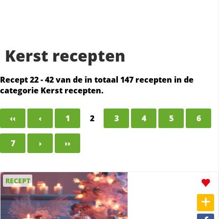
Kerst recepten
Recept 22 - 42 van de in totaal 147 recepten in de
categorie Kerst recepten.
‹‹
‹
1
2
3
4
5
6
7
›
››
RECEPT