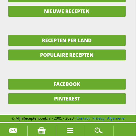
NIEUWE RECEPTEN
RECEPTEN PER LAND
POPULAIRE RECEPTEN
FACEBOOK
PINTEREST
© MijnReceptenboek.nl - 2005 - 2020 ·
Contact
·
Privacy
·
Algemene
voorwaarden
·
Support
·
Over ons
Zoek naar: