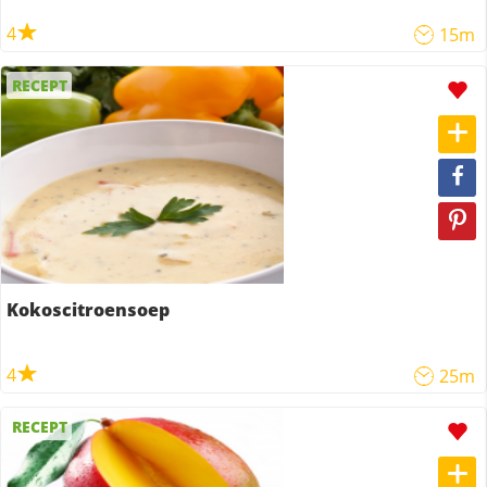
4
15m
RECEPT
Kokoscitroensoep
4
25m
RECEPT