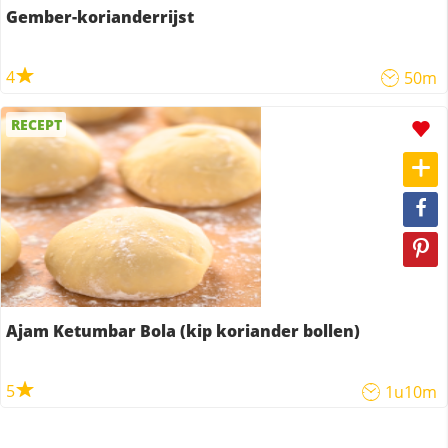
Gember-korianderrijst
4
50m
RECEPT
Ajam Ketumbar Bola (kip koriander bollen)
5
1u10m