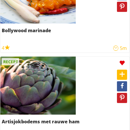
Bollywood marinade
4
5m
RECEPT
Artisjokbodems met rauwe ham