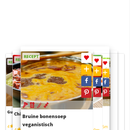
RECEPT
RECEPT
RECEPT
RECEPT
RECEPT
Guacamole
Pruimentaart met kaneel
Chili con carne
Sushi rijstsalade
Bruine bonensoep
maaltijdsalade
veganistisch
4
4
5m
55m
4
4