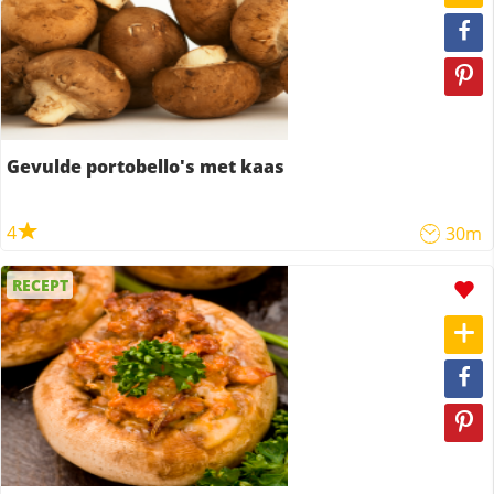
Gevulde portobello's met kaas
4
30m
RECEPT