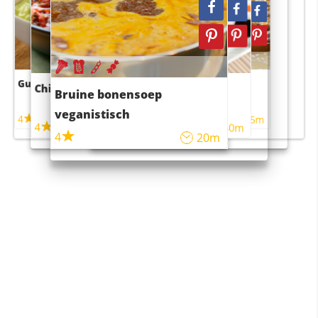
Guacamole
Pruimentaart met kaneel
Chili con carne
Sushi rijstsalade
Bruine bonensoep
maaltijdsalade
veganistisch
4
4
5m
55m
4
4
45m
40m
4
20m