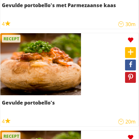
Gevulde portobello's met Parmezaanse kaas
4
30m
RECEPT
Gevulde portobello's
4
20m
RECEPT