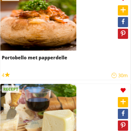
Portobello met papperdelle
4
30m
RECEPT