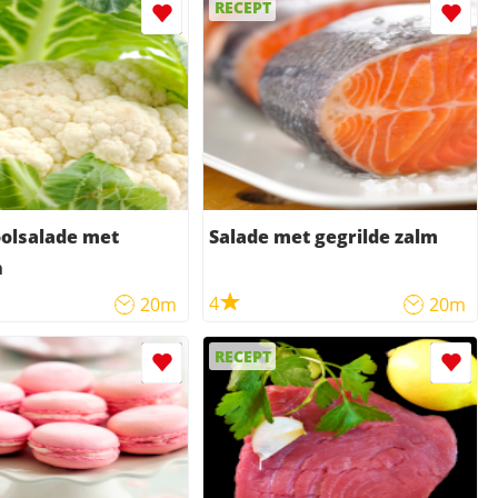
RECEPT
olsalade met
Salade met gegrilde zalm
n
4
20m
20m
RECEPT