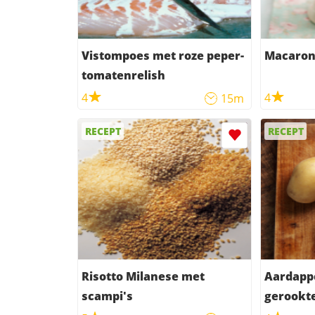
Vistompoes met roze peper-
Macaron
tomatenrelish
4
4
15m
RECEPT
RECEPT
Risotto Milanese met
Aardappe
scampi's
gerookt