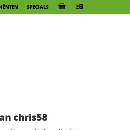
DIËNTEN
SPECIALS
an chris58