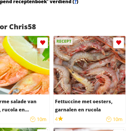
Lopend receptenboek' verdiend (
?
)
or Chris58
RECEPT
me salade van
Fettuccine met oesters,
 rucola en
garnalen en rucola
uim
4
10m
10m