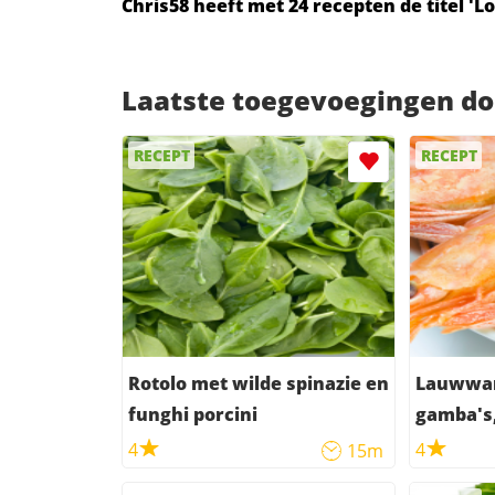
Chris58 heeft met 24 recepten de titel '
Laatste toegevoegingen do
RECEPT
RECEPT
Rotolo met wilde spinazie en
Lauwwar
funghi porcini
gamba's,
kaassch
4
4
15m