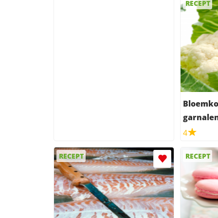
RECEPT
Bloemko
garnale
4
RECEPT
RECEPT