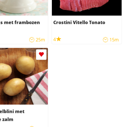
s met frambozen
Crostini Vitello Tonato
4
25m
15m
lblini met
e zalm