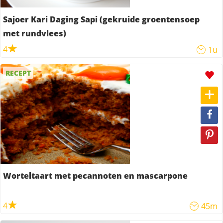
Sajoer Kari Daging Sapi (gekruide groentensoep
met rundvlees)
4
1u
RECEPT
Worteltaart met pecannoten en mascarpone
4
45m