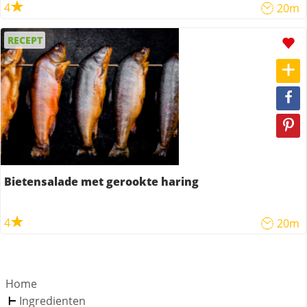
4
20m
RECEPT
Bietensalade met gerookte haring
4
20m
Home
Ingredienten